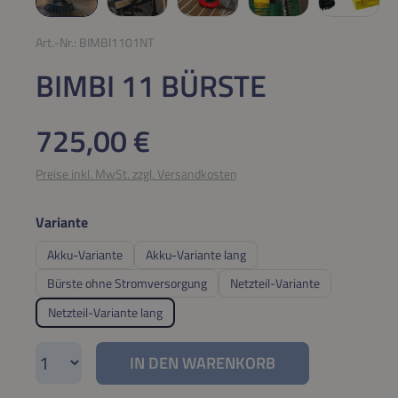
Art.-Nr.:
BIMBI1101NT
BIMBI 11 BÜRSTE
Regulärer Preis:
725,00 €
Preise inkl. MwSt. zzgl. Versandkosten
auswählen
Variante
Akku-Variante
Akku-Variante lang
Bürste ohne Stromversorgung
Netzteil-Variante
Netzteil-Variante lang
Produkt Anzahl: Gib den gewünschten Wert e
IN DEN WARENKORB