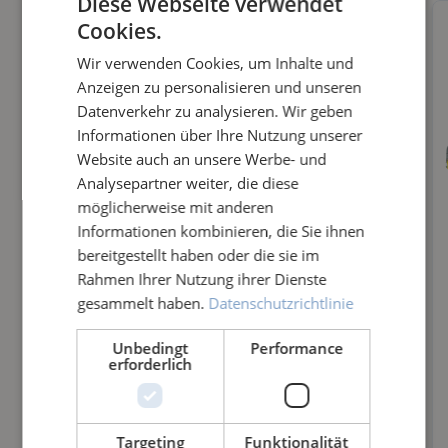
Diese Webseite verwendet
Cookies.
Wir verwenden Cookies, um Inhalte und
Anzeigen zu personalisieren und unseren
Datenverkehr zu analysieren. Wir geben
Informationen über Ihre Nutzung unserer
Website auch an unsere Werbe- und
Analysepartner weiter, die diese
möglicherweise mit anderen
Informationen kombinieren, die Sie ihnen
bereitgestellt haben oder die sie im
Rahmen Ihrer Nutzung ihrer Dienste
gesammelt haben.
Datenschutzrichtlinie
BÜ
BÜ
ED
BÜ
Unbedingt
Performance
RS
RS
ELS
RS
erforderlich
TE
TE
TA
TE
Bürs
Bürs
Edel
Mit
RO
RO
HL
NK
te
te
stahl
dem
52,3
52,3
62,3
619,
T
T-
BÜ
OP
Targeting
Funktionalität