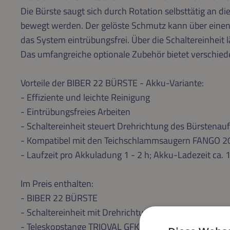
Die Bürste saugt sich durch Rotation selbsttätig an d
bewegt werden. Der gelöste Schmutz kann über einen
das System eintrübungsfrei. Über die Schaltereinheit 
Das umfangreiche optionale Zubehör bietet verschied
Vorteile der BIBER 22 BÜRSTE - Akku-Variante:
- Effiziente und leichte Reinigung
- Eintrübungsfreies Arbeiten
- Schaltereinheit steuert Drehrichtung des Bürstenau
- Kompatibel mit den Teichschlammsaugern FANGO
- Laufzeit pro Akkuladung 1 - 2 h; Akku-Ladezeit ca. 1
Im Preis enthalten:
- BIBER 22 BÜRSTE
- Schaltereinheit mit Drehrichtungswechsel
- Teleskopstange TRIOVAL GFK 2,5 - 5,0 m