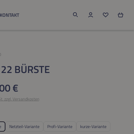
KONTAKT
Du hast 0 Produk
0
 22 BÜRSTE
eis:
00 €
St. zzgl. Versandkosten
ählen
e
Netzteil-Variante
Profi-Variante
kurze-Variante