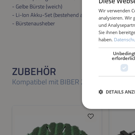
Diese Webse
- Gelbe Bürste (weich)
Wir verwenden Co
- Li-Ion Akku-Set (bestehend aus 1x Li-Ion Akku 24V, 
analysieren. Wir
- Bürstenausheber
und Analysepartn
Sie ihnen bereitg
haben.
Datenschut
Unbeding
erforderlic
ZUBEHÖR
Kompatibel mit BIBER 22 BÜRSTE
DETAILS ANZ