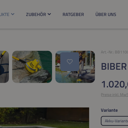
UKTE
ZUBEHÖR
RATGEBER
ÜBER UNS
Art.-Nr.:
BB110
BIBER
Regulärer Pr
1.020,
Preise inkl. Mw
ausw
Variante
Akku-Variant