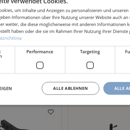
ite verwendet Cookies.
okies, um Inhalte und Anzeigen zu personalisieren und unseren
4 Ah; 1x Schnellladegerät; 1x Gürteladapter mit Tragegurt)
 geben Informationen über Ihre Nutzung unserer Website auch an
er weiter, die diese möglicherweise mit anderen Informationen k
estellt haben oder die sie im Rahmen Ihrer Nutzung ihrer Dienst
zrichtlinie
t
Performance
Targeting
Fu
h
EIGEN
ALLE ABLEHNEN
ALLE A