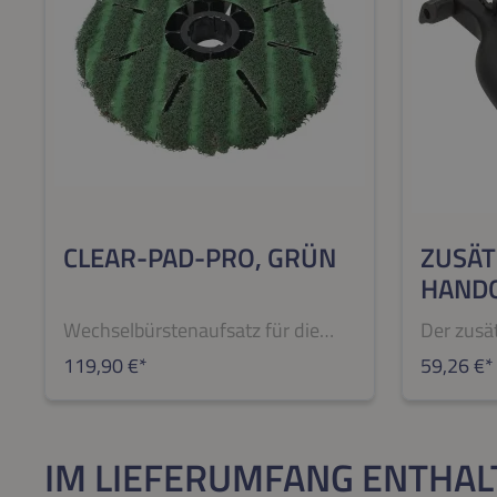
CLEAR-PAD-PRO, GRÜN
ZUSÄT
HANDG
UND B
Wechselbürstenaufsatz für die
Der zusät
BIBER 22 BÜRSTE Mit dem
ermöglich
119,90 €*
59,26 €*
Wechselbürstenaufsatz Clear-
Position
Pad-Pro, grün für die
Handling
Teichreinigungsbürste BIBER 22
Teichrei
IM LIEFERUMFANG ENTHAL
BÜRSTE erleichtern sich
BÜRSTE 