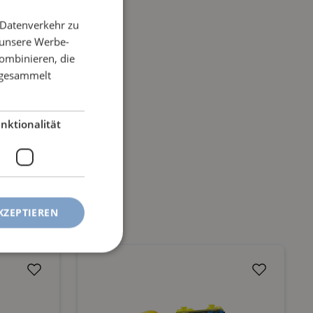
 Datenverkehr zu
 unsere Werbe-
ombinieren, die
e gesammelt
nktionalität
KZEPTIEREN