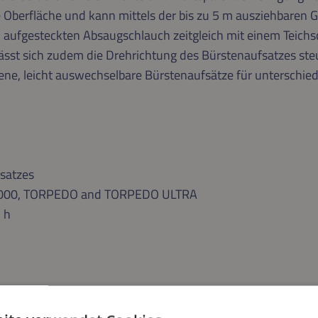
ie Oberfläche und kann mittels der bis zu 5 m ausziehbaren
 aufgesteckten Absaugschlauch zeitgleich mit einem Teic
lässt sich zudem die Drehrichtung des Bürstenaufsatzes ste
ene, leicht auswechselbare Bürstenaufsätze für unterschi
fsatzes
 2000, TORPEDO and TORPEDO ULTRA
 h