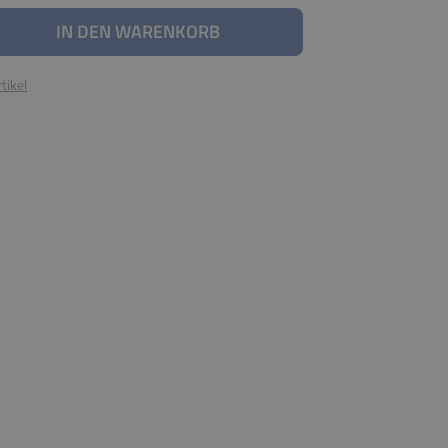
nzahl: Gib den gewünschten Wert ein oder be
IN DEN WARENKORB
tikel