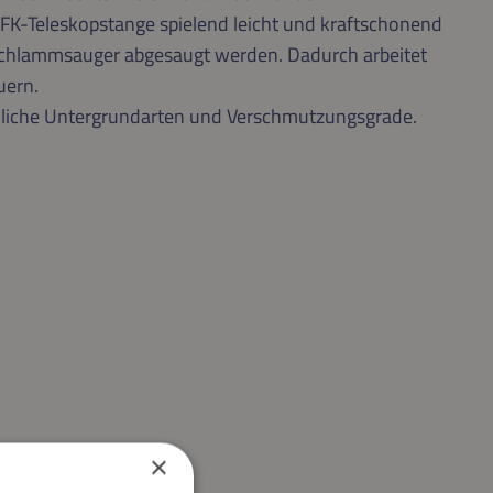
 GFK-Teleskopstange spielend leicht und kraftschonend
hschlammsauger abgesaugt werden. Dadurch arbeitet
uern.
edliche Untergrundarten und Verschmutzungsgrade.
×