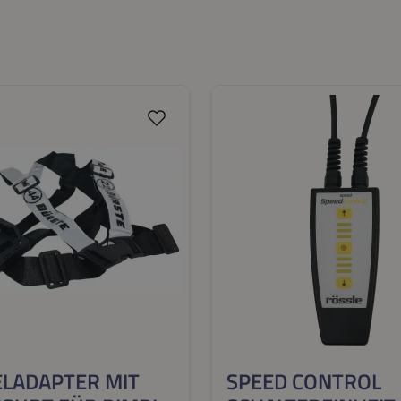
griff kann einfach per
Bürstenköpfe sind beliebi
erschluss an der
austauschbar und können
stange angebracht
dem gleichen Zubehör
erden.
(Teleskopstange, Akku/Net
betrieben werden. Technische
Daten: · Integrierter Sauganschluss
für Rössle-Teichschlamms
Sauganschluss: ø 38 mm 
mm · Arbeitsbreite: 44 cm
Liefermaße: 1x Karton (
cm, 9,5 kg)
LADAPTER MIT
SPEED CONTROL