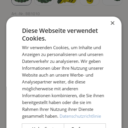
Art.-Nr.:
BB1010
×
CLEAR-PAD-PRO, GRÜN
Diese Webseite verwendet
Cookies.
Regulärer Preis:
119,90 €
Wir verwenden Cookies, um Inhalte und
Anzeigen zu personalisieren und unseren
Preise inkl. MwSt. zzgl. Versandkosten
Datenverkehr zu analysieren. Wir geben
Informationen über Ihre Nutzung unserer
Produkt Anzahl: Gib den gewünschten Wert e
IN DEN WARENKORB
Website auch an unsere Werbe- und
Analysepartner weiter, die diese
möglicherweise mit anderen
Frage zum Artikel
Informationen kombinieren, die Sie ihnen
bereitgestellt haben oder die sie im
Rahmen Ihrer Nutzung ihrer Dienste
gesammelt haben.
Datenschutzrichtlinie