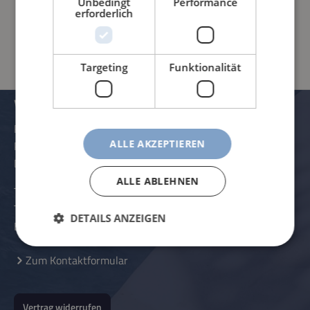
Unbedingt
Performance
erforderlich
PRODUKTINFORMATIONEN
Targeting
Funktionalität
VERWALTUNG UND KONTAKTDATEN
Rössle AG
ALLE AKZEPTIEREN
Pater-Hartmann-Straße 23
D-87616 Marktoberdorf
ALLE ABLEHNEN
Telefon:
+49 (0) 8342 - 70 59 5-0
Telefax:
+49 (0) 8342 - 70 59 5-70
DETAILS ANZEIGEN
E-Mail:
info@roessle.ag
Zum Kontaktformular
Vertrag widerrufen