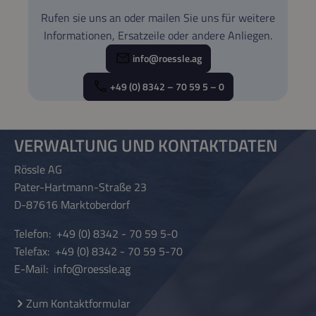
Verstopfungen - Inklusive
Boden und viel Biomasseeintrag empfehlen
Rufen sie uns an oder mailen Sie uns für weitere
Verbindungsschlauch (1 m, ø 38 mm) und
wir die Verwendung eines Vorabscheiders,
Informationen, Ersatzeile oder andere Anliegen.
Filterschwamm - Kompatibel mit dem
der diese eingesaugten Stoffe herausfiltert
Teichschlammsauger FANGO 2000
info@roessle.ag
und den Verschleiß am Sauger reduziert.
Der für die Teichschlammsauger der Rössle
+49 (0) 8342 – 70 59 5 – 0
AG konzipierte Vorabscheider ULTRA kann
in drei Varianten verwendet werden: Mit
dem Schwammfilter wird feiner Schmutz
VERWALTUNG UND KONTAKTDATEN
ausgefiltert, der Einsatz des Lochgitters hält
Rössle AG
Ästchen oder Fadenalgen zurück. Ganz
Pater-Hartmann-Straße 23
ohne Einsatz beschränkt sich der
D-87616 Marktoberdorf
Vorabscheider auf die reine
Schwerkraftfilterung bspw. für Steine und
Telefon:
+49 (0) 8342 - 70 59 5-0
Telefax:
+49 (0) 8342 - 70 59 5-70
Laub. Um den Transport zu erleichtern
E-Mail:
info@roessle.ag
empfehlen wir die Verwendung des
optionalen Fahrwerks für den Vorabscheider
Zum Kontaktformular
ULTRA.