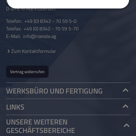
Pater-Hartmann-Straße 23
D-87616 Marktoberdorf
Telefon:
+49 (0) 8342 - 70 59 5-0
Telefax:
+49 (0) 8342 - 70 59 5-70
E-Mail:
info@roessle.ag
Zum Kontaktformular
Vertrag widerrufen
WERKSBÜRO UND FERTIGUNG
LINKS
UNSERE WEITEREN
GESCHÄFTSBEREICHE