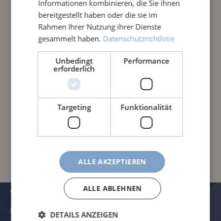
Informationen kombinieren, die Sie ihnen
TECHNIK FÜR SAUBERE TEICHE
bereitgestellt haben oder die sie im
Rahmen Ihrer Nutzung ihrer Dienste
gesammelt haben.
Datenschutzrichtlinie
Unbedingt
Performance
erforderlich
KATALOG-DOWNLOAD-EN
Targeting
Funktionalität
Technology for clean ponds
ALLE AKZEPTIEREN
ALLE ABLEHNEN
VERWALTUNG UND KONTAKTDATEN
Rössle AG
DETAILS ANZEIGEN