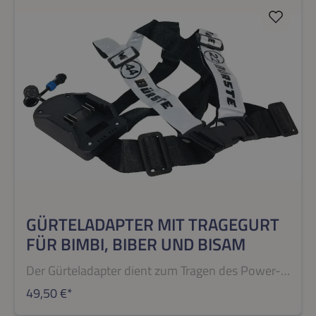
GÜRTELADAPTER MIT TRAGEGURT
FÜR BIMBI, BIBER UND BISAM
Der Gürteladapter dient zum Tragen des Power-
Akkus am Körper und schafft somit
49,50 €*
Bewegungsfreiheit bei der Teichreinigung. Mittels