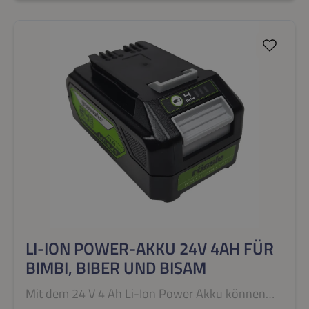
des angebrachten Tragegurtes kann der
Gürteladapter einfach umgeschnallt werden. Der
Tragegurt kann dabei durch längenverstellbare
Gurte auf die richtige Passgröße eingestellt
werden. (Im Lieferumfang der Akku-Variante
BB1100, der Profivariante BB1100P und der
kurzen Variante BB1100KURZ enthalten).
LI-ION POWER-AKKU 24V 4AH FÜR
BIMBI, BIBER UND BISAM
Mit dem 24 V 4 Ah Li-Ion Power Akku können