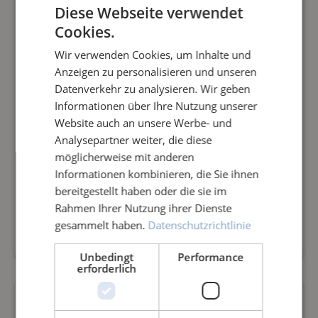
Diese Webseite verwendet
Cookies.
Wir verwenden Cookies, um Inhalte und
Anzeigen zu personalisieren und unseren
Datenverkehr zu analysieren. Wir geben
Informationen über Ihre Nutzung unserer
Website auch an unsere Werbe- und
Analysepartner weiter, die diese
möglicherweise mit anderen
ERSATZMOP CLEARMOP ROT SOFT
Informationen kombinieren, die Sie ihnen
FÜR BIMBI 11 BÜRSTE
bereitgestellt haben oder die sie im
Rahmen Ihrer Nutzung ihrer Dienste
ErsatzMop ClearMop Rot Soft für BIMBI 11
gesammelt haben.
Datenschutzrichtlinie
Bürste
19,80 €*
Unbedingt
Performance
erforderlich