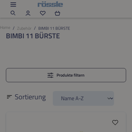
Zum Hauptinhalt springen
Du hast 0 Produkte auf dem Merkzettel
Home
Zubehör
BIMBI 11 BÜRSTE
BIMBI 11 BÜRSTE
Produkte filtern
Sortierung