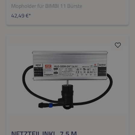
Mopholder für BIMBI 11 Bürste
42,49 €*
NETZTEIL INKL. 7,5 M