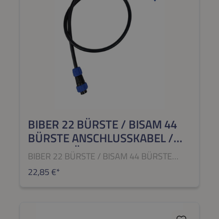
BIBER 22 BÜRSTE / BISAM 44
BÜRSTE ANSCHLUSSKABEL /
KABELSTÜCK 680 MM
BIBER 22 BÜRSTE / BISAM 44 BÜRSTE
Anschlusskabel / Kabelstück 680 mm
22,85 €*