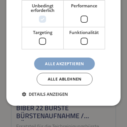
Unbedingt
Performance
erforderlich
Targeting
Funktionalität
ALLE AKZEPTIEREN
ALLE ABLEHNEN
DETAILS ANZEIGEN
BIBER 22 BÜRSTE
BÜRSTENAUFNAHME /
BÜRSTENHALTER INKL.
Ersatzteil für die Teichreinigungsbürste