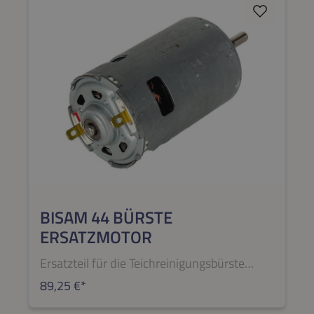
8342 70 59 5-40).
BISAM 44 BÜRSTE
ERSATZMOTOR
Ersatzteil für die Teichreinigungsbürste
BISAM 44 BÜRSTEWenn Sie Hilfe bei der
89,25 €*
Reparatur benötigen, wenden Sie sich per