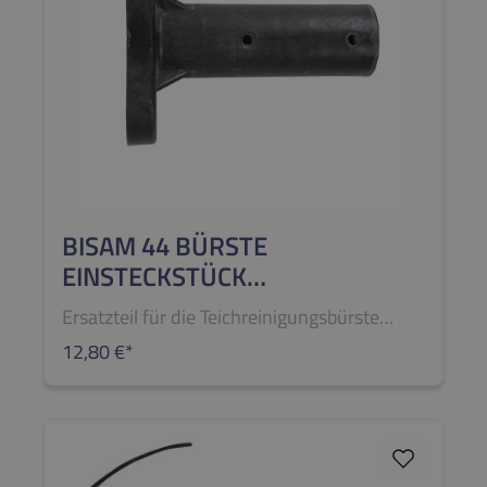
BISAM 44 BÜRSTE
EINSTECKSTÜCK
TELESKOPSTANGE
Ersatzteil für die Teichreinigungsbürste
BISAM 44 BÜRSTE
12,80 €*