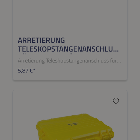
ARRETIERUNG
TELESKOPSTANGENANSCHLUSS
FÜR BIMBI 11 BÜRSTE (2
Arretierung Teleskopstangenanschluss für
STÜCK)
BIMBI 11 Bürste (2 Stück)
5,87 €*