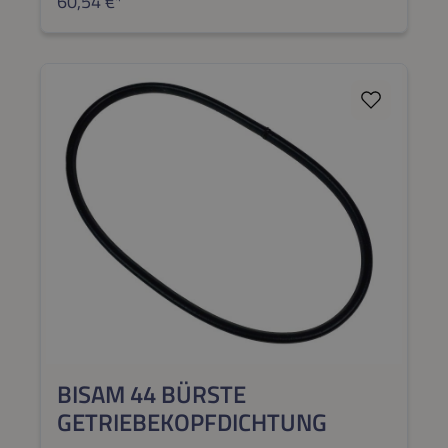
60,54 €*
Reparatur benötigen, wenden Sie sich per
E-Mail oder telefonisch an Herr Leonhard
Rössle (leonhard@roessle.ag oder +49
8342 70 59 5-40).
BISAM 44 BÜRSTE
GETRIEBEKOPFDICHTUNG