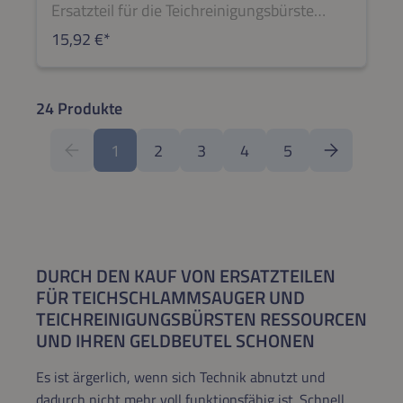
Ersatzteil für die Teichreinigungsbürste
BISAM 44 BÜRSTEWenn Sie Hilfe bei der
15,92 €*
Reparatur benötigen, wenden Sie sich per
E-Mail oder telefonisch an Herr Leonhard
Rössle (leonhard@roessle.ag oder +49
24 Produkte
8342 70 59 5-40).
1
2
3
4
5
Seite
Seite
Seite
Seite
Seite
DURCH DEN KAUF VON ERSATZTEILEN
FÜR TEICHSCHLAMMSAUGER UND
TEICHREINIGUNGSBÜRSTEN RESSOURCEN
UND IHREN GELDBEUTEL SCHONEN
Es ist ärgerlich, wenn sich Technik abnutzt und
dadurch nicht mehr voll funktionsfähig ist. Schnell