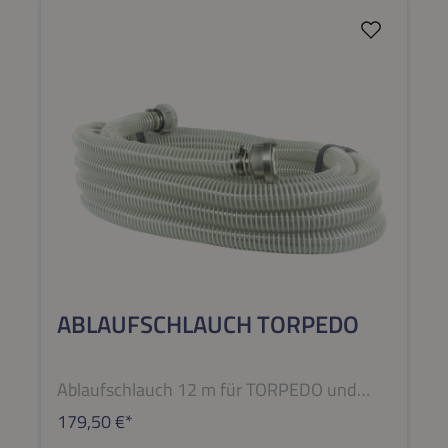
ABLAUFSCHLAUCH TORPEDO
Ablaufschlauch 12 m für TORPEDO und
TORPEDO ULTRA - Zuverlässig im Betrieb
179,50 €*
Der 12 Meter lange Ablaufschlauch mit