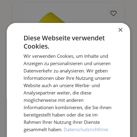
×
Diese Webseite verwendet
Cookies.
Wir verwenden Cookies, um Inhalte und
Anzeigen zu personalisieren und unseren
Datenverkehr zu analysieren. Wir geben
Informationen über Ihre Nutzung unserer
Website auch an unsere Werbe- und
Analysepartner weiter, die diese
möglicherweise mit anderen
BIBER 22 BÜRSTE / BISAM 44
Informationen kombinieren, die Sie ihnen
BÜRSTE SAUGANSCHLUSS
bereitgestellt haben oder die sie im
Rahmen Ihrer Nutzung ihrer Dienste
Ersatzteil für die Teichreinigungsbürsten
gesammelt haben.
Datenschutzrichtlinie
BIBER 22 BÜRSTE und BISAM 44 BÜRSTE
25,74 €*