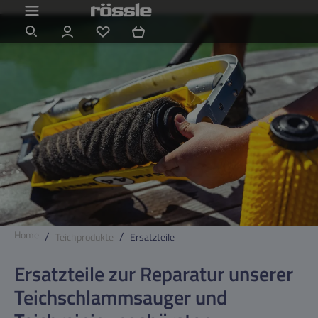
Zum Hauptinhalt springen
Du hast 0 Produkte auf dem Merkzettel
Home
Teichprodukte
Ersatzteile
Ersatzteile zur Reparatur unserer
Teichschlammsauger und