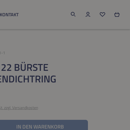
KONTAKT
Du hast 0 Produk
1-1
 22 BÜRSTE
ENDICHTRING
eis:
St. zzgl. Versandkosten
nzahl: Gib den gewünschten Wert ein oder be
IN DEN WARENKORB