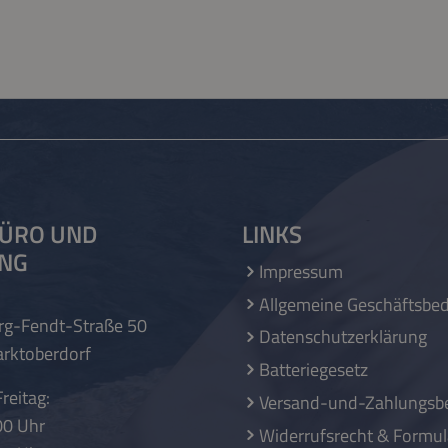
ÜRO UND
LINKS
UNG
Impressum
Allgemeine Geschäftsbe
rg-Fendt-Straße 50
Datenschutzerklärung
rktoberdorf
Batteriegesetz
reitag:
Versand-und-Zahlungsb
00 Uhr
Widerrufsrecht & Formul