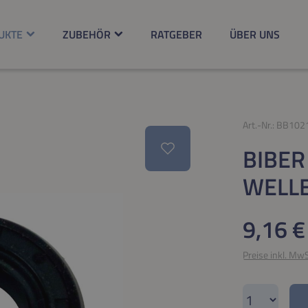
UKTE
ZUBEHÖR
RATGEBER
ÜBER UNS
Art.-Nr.:
BB102
BIBER
WELL
Regulärer Pr
9,16 €
Preise inkl. Mw
Produkt A