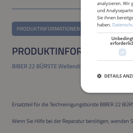
analysieren. Wir
und Analysepartn
Sie ihnen bereitg
haben.
Datenschut
PRODUKTINFORMATIONEN
Unbeding
erforderlic
PRODUKTINFORMATIONEN
BIBER 22 BÜRSTE Wellendichtring
DETAILS ANZ
Ersatzteil für die Teichreinigungsbürste BIBER 22 BÜ
Wenn Sie Hilfe bei der Reparatur benötigen, wenden S