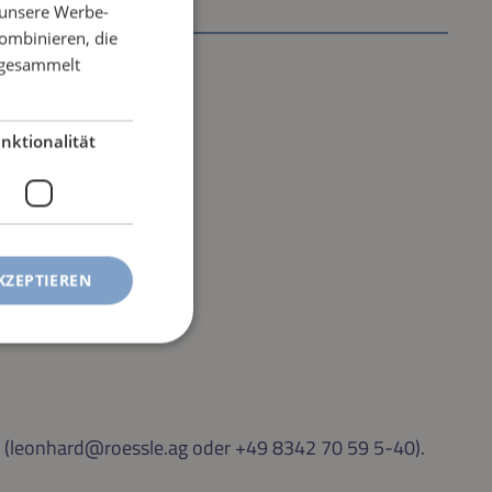
 unsere Werbe-
ombinieren, die
e gesammelt
nktionalität
KZEPTIEREN
le (leonhard@roessle.ag oder +49 8342 70 59 5-40).