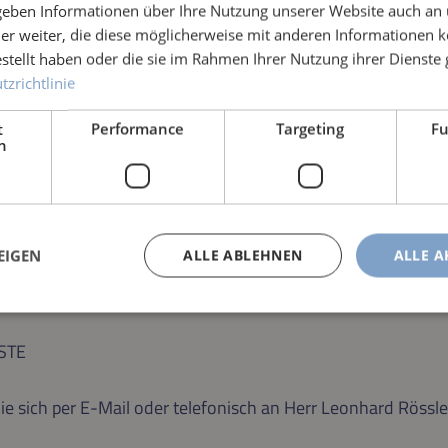
 geben Informationen über Ihre Nutzung unserer Website auch an
er weiter, die diese möglicherweise mit anderen Informationen k
estellt haben oder die sie im Rahmen Ihrer Nutzung ihrer Dienst
zrichtlinie
t
Performance
Targeting
Fu
h
EIGEN
ALLE ABLEHNEN
ALLE A
RSTE
ie sich per E-Mail oder telefonisch an Herr Leonhard Röss