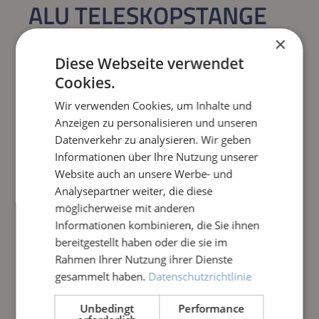
ALU TELESKOPSTANGE
1,2M-3,6M
×
Diese Webseite verwendet
Regulärer Preis:
49,90 €
Cookies.
Wir verwenden Cookies, um Inhalte und
Preise inkl. MwSt. zzgl. Versandkosten
Anzeigen zu personalisieren und unseren
Datenverkehr zu analysieren. Wir geben
Produkt Anzahl: Gib den gewünschten Wert e
Informationen über Ihre Nutzung unserer
IN DEN WARENKORB
Website auch an unsere Werbe- und
Analysepartner weiter, die diese
Frage zum Artikel
möglicherweise mit anderen
Informationen kombinieren, die Sie ihnen
bereitgestellt haben oder die sie im
Rahmen Ihrer Nutzung ihrer Dienste
gesammelt haben.
Datenschutzrichtlinie
Unbedingt
Performance
PRODUKTINFORMATIONEN