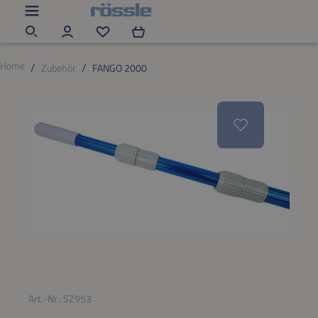
Zum Hauptinhalt springen
Du hast 0 Produkte auf dem Merkzettel
Home
Zubehör
FANGO 2000
Bildergalerie überspringen
Art.-Nr.:
SZ953