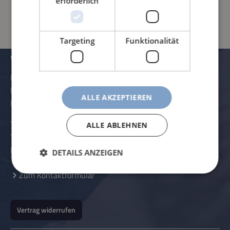
erforderlich
Targeting
Funktionalität
VERWALTUNG UND KONTAKTDATEN
Rössle AG
Pater-Hartmann-Straße 23
ALLE AKZEPTIEREN
D-87616 Marktoberdorf
Telefon:
+49 (0) 8342 - 70 59 5-0
ALLE ABLEHNEN
Telefax:
+49 (0) 8342 - 70 59 5-70
E-Mail:
info@roessle.ag
DETAILS ANZEIGEN
Zum Kontaktformular
Vertrag widerrufen