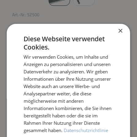
Art.-Nr.:
SZ500
BODENREINIGER
×
SKELLETON
Diese Webseite verwendet
Cookies.
Regulärer Preis:
89,90 €
Wir verwenden Cookies, um Inhalte und
Anzeigen zu personalisieren und unseren
Datenverkehr zu analysieren. Wir geben
Preise inkl. MwSt. zzgl. Versandkosten
Informationen über Ihre Nutzung unserer
Website auch an unsere Werbe- und
Produkt Anzahl: Gib den gewünschten Wert e
IN DEN WARENKORB
Analysepartner weiter, die diese
möglicherweise mit anderen
Frage zum Artikel
Informationen kombinieren, die Sie ihnen
bereitgestellt haben oder die sie im
Rahmen Ihrer Nutzung ihrer Dienste
gesammelt haben.
Datenschutzrichtlinie