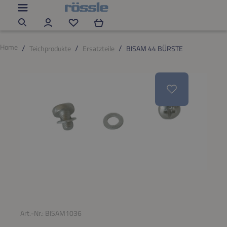
Zum Hauptinhalt springen
Du hast 0 Produkte auf dem Merkzettel
Home
Teichprodukte
Ersatzteile
BISAM 44 BÜRSTE
Bildergalerie überspringen
Art.-Nr.:
BISAM1036