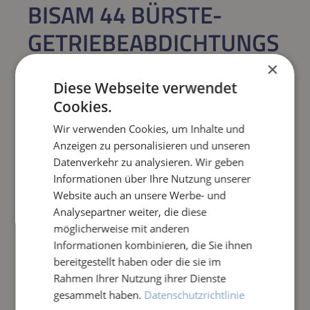
BISAM 44 BÜRSTE-
GETRIEBEABDICHTUNGS
SCHRAUBE A2 5X8
×
Diese Webseite verwendet
Regulärer Preis:
1,18 €
Cookies.
Wir verwenden Cookies, um Inhalte und
Preise inkl. MwSt. zzgl. Versandkosten
Anzeigen zu personalisieren und unseren
Sofort verfügbar,
Lieferzeit: 1-3 Tage
Datenverkehr zu analysieren. Wir geben
Informationen über Ihre Nutzung unserer
Website auch an unsere Werbe- und
Produkt Anzahl: Gib den gewünschten Wert e
IN DEN WARENKORB
Analysepartner weiter, die diese
möglicherweise mit anderen
Frage zum Artikel
Informationen kombinieren, die Sie ihnen
bereitgestellt haben oder die sie im
Rahmen Ihrer Nutzung ihrer Dienste
gesammelt haben.
Datenschutzrichtlinie