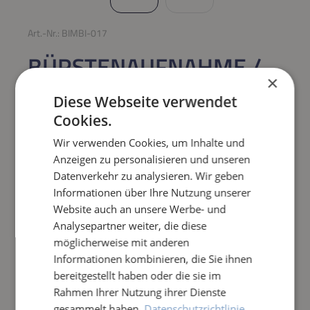
Art.-Nr.:
BIMBI-017
BÜRSTENAUFNAHME /
×
BÜRSTENHALTER FÜR
Diese Webseite verwendet
BIMBI 11 BÜRSTE
Cookies.
Wir verwenden Cookies, um Inhalte und
Regulärer Preis:
14,90 €
Anzeigen zu personalisieren und unseren
Datenverkehr zu analysieren. Wir geben
Preise inkl. MwSt. zzgl. Versandkosten
Informationen über Ihre Nutzung unserer
Website auch an unsere Werbe- und
Analysepartner weiter, die diese
Produkt Anzahl: Gib den gewünschten Wert e
IN DEN WARENKORB
möglicherweise mit anderen
Informationen kombinieren, die Sie ihnen
Frage zum Artikel
bereitgestellt haben oder die sie im
Rahmen Ihrer Nutzung ihrer Dienste
gesammelt haben.
Datenschutzrichtlinie