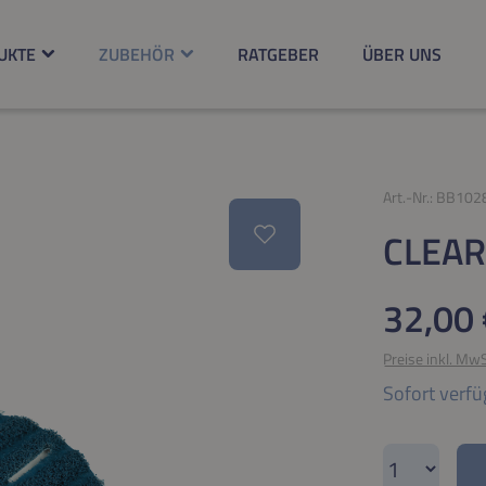
UKTE
ZUBEHÖR
RATGEBER
ÜBER UNS
Art.-Nr.:
BB102
CLEAR
Regulärer Pr
32,00 
Preise inkl. Mw
Sofort verfü
Produkt A