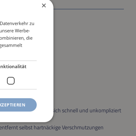
×
 Datenverkehr zu
 unsere Werbe-
ombinieren, die
e gesammelt
nktionalität
KZEPTIEREN
rschlissene Pad lässt sich schnell und unkompliziert
entfernt selbst hartnäckige Verschmutzungen