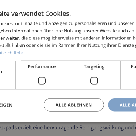
ite verwendet Cookies.
okies, um Inhalte und Anzeigen zu personalisieren und unseren
 geben Informationen über Ihre Nutzung unserer Website auch an
er weiter, die diese möglicherweise mit anderen Informationen k
estellt haben oder die sie im Rahmen Ihrer Nutzung ihrer Dienst
zrichtlinie
t
Performance
Targeting
Fu
h
TE
EIGEN
ALLE ABLEHNEN
ALLE A
gsleistung Ihrer BIBER 22 BÜRSTE dauerhaft erhalten. Das ve
hen wieder einsatzbereit ist.
tzpads erzielt eine hervorragende Reinigungswirkung und 