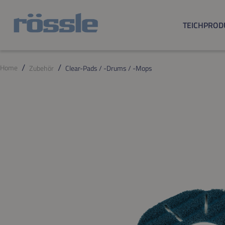
m Hauptinhalt springen
Zur Suche springen
Zur Hauptnavigation springen
TEICHPROD
Home
Zubehör
Clear-Pads / -Drums / -Mops
Bildergalerie überspringen