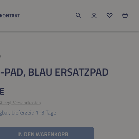
KONTAKT
Du hast 0 Produk
8
-PAD, BLAU ERSATZPAD
eis:
€
St. zzgl. Versandkosten
gbar,
Lieferzeit: 1-3 Tage
nzahl: Gib den gewünschten Wert ein oder be
IN DEN WARENKORB