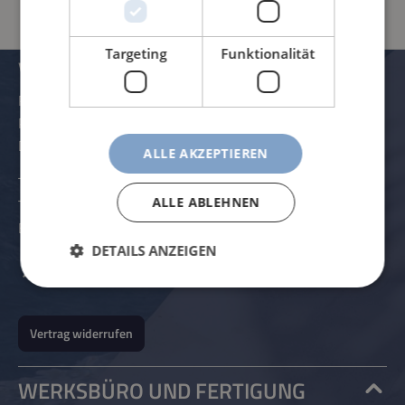
Targeting
Funktionalität
VERWALTUNG UND KONTAKTDATEN
Rössle AG
Pater-Hartmann-Straße 23
D-87616 Marktoberdorf
ALLE AKZEPTIEREN
Telefon:
+49 (0) 8342 - 70 59 5-0
ALLE ABLEHNEN
Telefax:
+49 (0) 8342 - 70 59 5-70
E-Mail:
info@roessle.ag
DETAILS ANZEIGEN
Zum Kontaktformular
Vertrag widerrufen
WERKSBÜRO UND FERTIGUNG