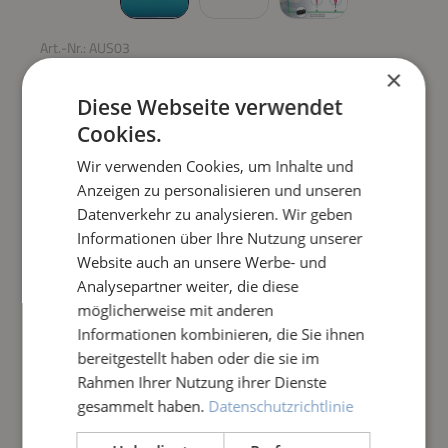
Art.-Nr.:
AUS03
×
PHOSPAT® FF
Diese Webseite verwendet
Cookies.
Regulärer Preis:
548,99 €
Wir verwenden Cookies, um Inhalte und
Anzeigen zu personalisieren und unseren
Preise inkl. MwSt. zzgl. Versandkosten
Datenverkehr zu analysieren. Wir geben
Informationen über Ihre Nutzung unserer
Produkt Anzahl: Gib den gewünschten Wert e
IN DEN WARENKORB
Website auch an unsere Werbe- und
Analysepartner weiter, die diese
möglicherweise mit anderen
Frage zum Artikel
Informationen kombinieren, die Sie ihnen
bereitgestellt haben oder die sie im
Rahmen Ihrer Nutzung ihrer Dienste
gesammelt haben.
Datenschutzrichtlinie