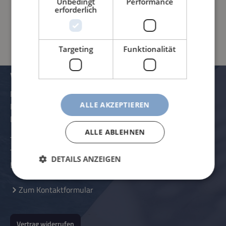
Unbedingt
Performance
erforderlich
PRODUKTINFORMATIONEN
Targeting
Funktionalität
VERWALTUNG UND KONTAKTDATEN
Rössle AG
ALLE AKZEPTIEREN
Pater-Hartmann-Straße 23
D-87616 Marktoberdorf
ALLE ABLEHNEN
Telefon:
+49 (0) 8342 - 70 59 5-0
Telefax:
+49 (0) 8342 - 70 59 5-70
DETAILS ANZEIGEN
E-Mail:
info@roessle.ag
Zum Kontaktformular
Vertrag widerrufen