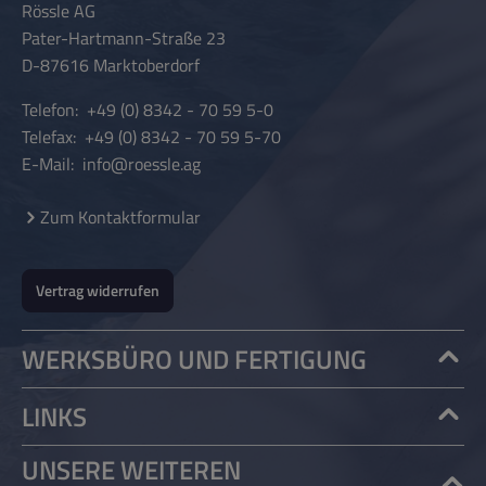
Rössle AG
SC
Clea
es,
berei
che
Pater-Hartmann-Straße 23
HW
n &
ökol
tung!
Micr
D-87616 Marktoberdorf
IM
Clear
ogisc
Vergl
obe
Telefon:
+49 (0) 8342 - 70 59 5-0
MT
, 4 l,
hes
eichb
Lift
Telefax:
+49 (0) 8342 - 70 59 5-70
ist
Mine
ar
EIC
Natu
E-Mail:
info@roessle.ag
eine
ral-
mit
ral
HE
mikr
Gran
einer
Main
Zum Kontaktformular
obiol
ulat,
Niere
tainc
ogisc
das
entzi
e
he
den
eht
Kit
Vertrag widerrufen
Total
pH-
die
Micr
form
Wert
PHO
obe-
WERKSBÜRO UND FERTIGUNG
el für
im
SPAT
Lift
klare
Was
3
Wart
LINKS
und
ser
Filter
ungs
gesu
ausgl
patro
set
UNSERE WEITEREN