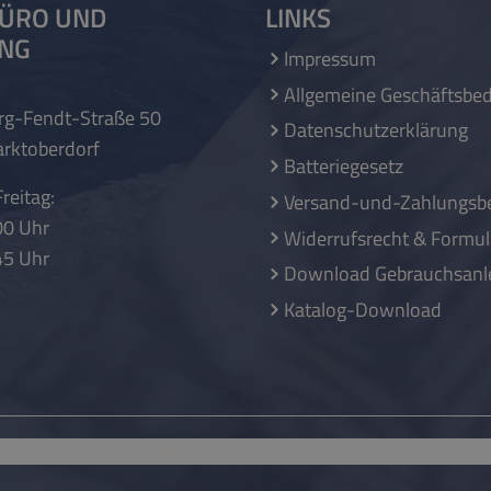
ÜRO UND
LINKS
UNG
Impressum
Allgemeine Geschäftsbe
rg-Fendt-Straße 50
Datenschutzerklärung
rktoberdorf
Batteriegesetz
reitag:
Versand-und-Zahlungsb
00 Uhr
Widerrufsrecht & Formul
45 Uhr
Download Gebrauchsanl
Katalog-Download