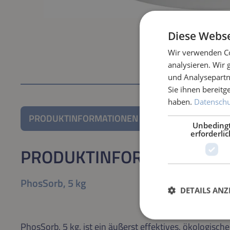
Diese Webse
Wir verwenden Co
analysieren. Wir
und Analysepartn
Sie ihnen bereitg
haben.
Datenschut
PRODUKTINFORMATIONEN
Unbeding
erforderlic
PRODUKTINFORMATIONEN
PhosSorb, 5 kg
DETAILS ANZ
PhosSorb, 5 kg, ist ein äußerst effektives, ökologis