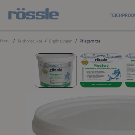
m Hauptinhalt springen
Zur Suche springen
Zur Hauptnavigation springen
TEICHPROD
Home
Teichprodukte
Ergänzungen
Pflegemittel
Bildergalerie überspringen