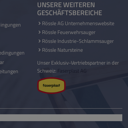
UNSERE WEITEREN
GESCHÄFTSBEREICHE
Rössle AG Unternehmenswebsite
dingungen
Rössle Feuerwehrsauger
Rössle Industrie-Schlammsauger
Rössle Natursteine
edingungen
ar
Unser Exklusiv-Vertriebspartner in der
Schweiz:
Faserplast AG
eitungen
© Copyright 2026 | Rössle AG
– Technik für saubere Teiche