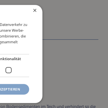
×
 Datenverkehr zu
 unsere Werbe-
ombinieren, die
e gesammelt
nktionalität
KZEPTIEREN
g von Bodensedimenten im Teich und verhindert so die