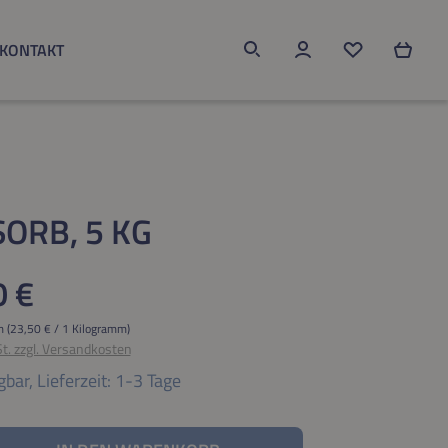
KONTAKT
Du hast 0 Produk
ORB, 5 KG
eis:
0 €
mm
(23,50 € / 1 Kilogramm)
St. zzgl. Versandkosten
gbar,
Lieferzeit: 1-3 Tage
nzahl: Gib den gewünschten Wert ein oder be