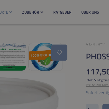
UKTE
ZUBEHÖR
RATGEBER
ÜBER UNS
Art.-Nr.:
HY11
PHOSS
Regulärer Pr
117,5
Inhalt:
5 Kilogra
Preise inkl. Mw
Sofort verfü
Produkt A