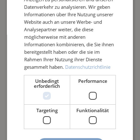
Datenverkehr zu analysieren. Wir geben
Informationen über Ihre Nutzung unserer
Website auch an unsere Werbe- und
Analysepartner weiter, die diese
möglicherweise mit anderen
TO
TO
FA
Informationen kombinieren, die Sie ihnen
RP
RP
NG
bereitgestellt haben oder die sie im
ED
ED
O
TOR
TOR
FAN
Rahmen Ihrer Nutzung ihrer Dienste
O
O
200
gesammelt haben.
Datenschutzrichtlinie
PED
PED
GO
2.74
2.45
959,
ULT
0
O
O
2000
9,99
0,00
00 €
RA
Unbedingt
Performance
ULTR
Teich
Teich
erforderlich
€*
€*
*
A
schla
schla
Teich
mms
mms
schla
auge
auge
Targeting
Funktionalität
WEITERES ZUBEHÖR FÜR
mms
r -
r -
SCHLAMMSAUGER:
auge
Leist
Das
Kompatibel mit TEICHMAX PHASE 1
r -
ungs
Origi