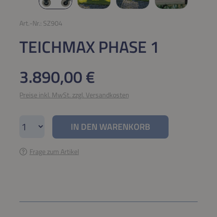
Art.-Nr.:
SZ904
TEICHMAX PHASE 1
Regulärer Preis:
3.890,00 €
Preise inkl. MwSt. zzgl. Versandkosten
Produkt Anzahl: Gib den gewünschten Wert e
IN DEN WARENKORB
Frage zum Artikel