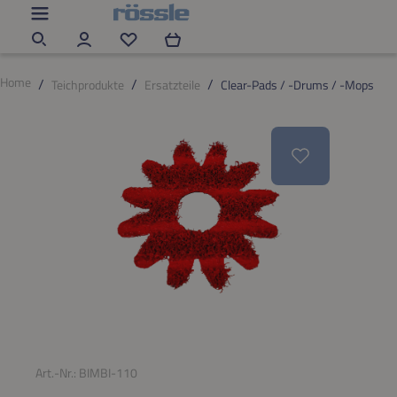
Zum Hauptinhalt springen
Du hast 0 Produkte auf dem Merkzettel
Home
Teichprodukte
Ersatzteile
Clear-Pads / -Drums / -Mops
Bildergalerie überspringen
Art.-Nr.:
BIMBI-110