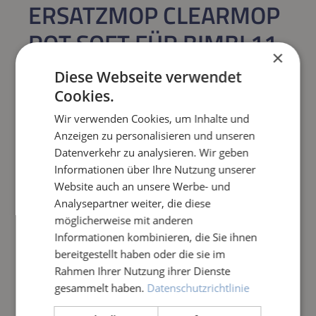
ERSATZMOP CLEARMOP
ROT SOFT FÜR BIMBI 11
×
BÜRSTE
Diese Webseite verwendet
Cookies.
Regulärer Preis:
19,80 €
Wir verwenden Cookies, um Inhalte und
Anzeigen zu personalisieren und unseren
Preise inkl. MwSt. zzgl. Versandkosten
Datenverkehr zu analysieren. Wir geben
Informationen über Ihre Nutzung unserer
Produkt Anzahl: Gib den gewünschten Wert e
IN DEN WARENKORB
Website auch an unsere Werbe- und
Analysepartner weiter, die diese
möglicherweise mit anderen
Frage zum Artikel
Informationen kombinieren, die Sie ihnen
bereitgestellt haben oder die sie im
Rahmen Ihrer Nutzung ihrer Dienste
gesammelt haben.
Datenschutzrichtlinie