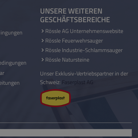
UNSERE WEITEREN
GESCHÄFTSBEREICHE
Rössle AG Unternehmenswebsite
dingungen
Rössle Feuerwehrsauger
Rössle Industrie-Schlammsauger
Rössle Natursteine
edingungen
ar
Unser Exklusiv-Vertriebspartner in der
Schweiz:
Faserplast AG
eitungen
© Copyright 2026 | Rössle AG
– Technik für saubere Teiche