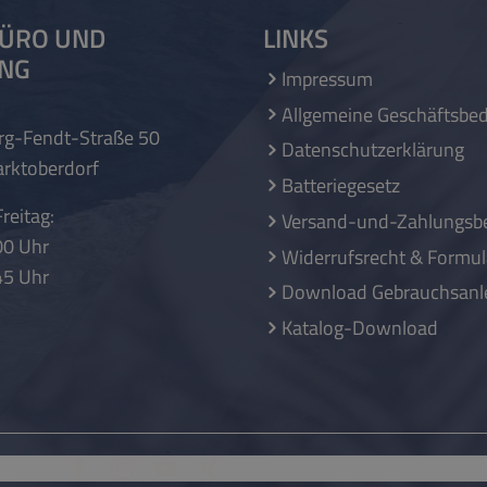
ÜRO UND
LINKS
UNG
Impressum
Allgemeine Geschäftsbe
rg-Fendt-Straße 50
Datenschutzerklärung
rktoberdorf
Batteriegesetz
reitag:
Versand-und-Zahlungsb
00 Uhr
Widerrufsrecht & Formul
45 Uhr
Download Gebrauchsanl
Katalog-Download