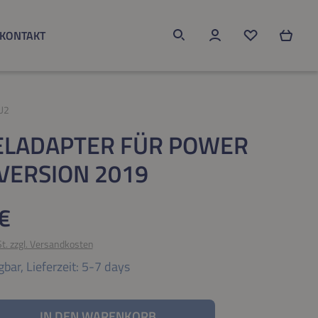
KONTAKT
Du hast 0 Produk
U2
ELADAPTER FÜR POWER
VERSION 2019
eis:
€
St. zzgl. Versandkosten
gbar,
Lieferzeit: 5-7 days
nzahl: Gib den gewünschten Wert ein oder be
IN DEN WARENKORB