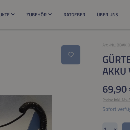
UKTE
ZUBEHÖR
RATGEBER
ÜBER UNS
Art.-Nr.:
BBAKK
GÜRT
AKKU 
Regulärer Pr
69,90 
Preise inkl. Mw
Sofort verfü
Produkt A