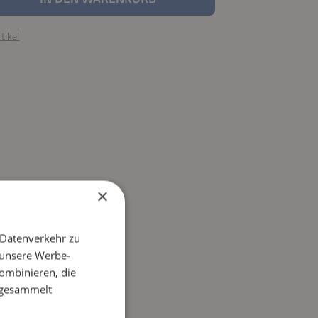
tikel
×
 Datenverkehr zu
 unsere Werbe-
ombinieren, die
e gesammelt