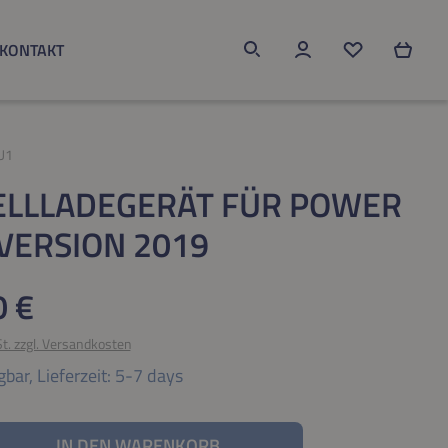
KONTAKT
Du hast 0 Produk
U1
ELLLADEGERÄT FÜR POWER
VERSION 2019
eis:
0 €
St. zzgl. Versandkosten
gbar,
Lieferzeit: 5-7 days
nzahl: Gib den gewünschten Wert ein oder be
IN DEN WARENKORB