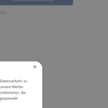
tikel
×
 Datenverkehr zu
 unsere Werbe-
ombinieren, die
e gesammelt