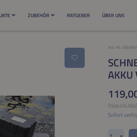
UKTE
ZUBEHÖR
RATGEBER
ÜBER UNS
Art.-Nr.:
BBAKK
SCHN
AKKU 
Regulärer Pr
119,0
Preise inkl. Mw
Sofort verfü
Produkt A