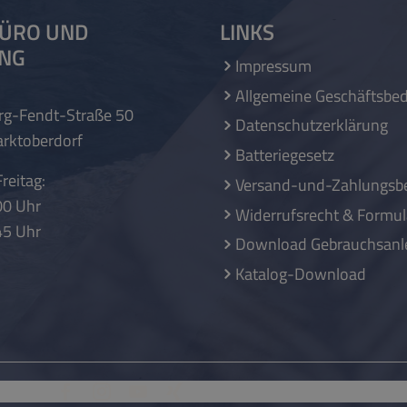
ÜRO UND
LINKS
UNG
Impressum
Allgemeine Geschäftsbe
rg-Fendt-Straße 50
Datenschutzerklärung
rktoberdorf
Batteriegesetz
reitag:
Versand-und-Zahlungsb
00 Uhr
Widerrufsrecht & Formul
45 Uhr
Download Gebrauchsanl
Katalog-Download