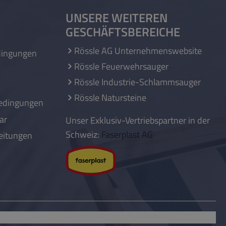
UNSERE WEITEREN
GESCHÄFTSBEREICHE
Rössle AG Unternehmenswebsite
dingungen
Rössle Feuerwehrsauger
Rössle Industrie-Schlammsauger
Rössle Natursteine
edingungen
ar
Unser Exklusiv-Vertriebspartner in der
Schweiz:
Faserplast AG
eitungen
© Copyright 2026 | Rössle AG
– Technik für saubere Teiche