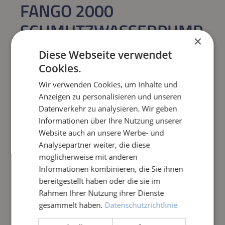
FANGO 2000
SCHMUTZWASSERPUMP
×
E
Diese Webseite verwendet
Cookies.
Regulärer Preis:
172,50 €
Wir verwenden Cookies, um Inhalte und
Anzeigen zu personalisieren und unseren
Preise inkl. MwSt. zzgl. Versandkosten
Datenverkehr zu analysieren. Wir geben
Informationen über Ihre Nutzung unserer
Produkt Anzahl: Gib den gewünschten Wert e
IN DEN WARENKORB
Website auch an unsere Werbe- und
Analysepartner weiter, die diese
möglicherweise mit anderen
Frage zum Artikel
Informationen kombinieren, die Sie ihnen
bereitgestellt haben oder die sie im
Rahmen Ihrer Nutzung ihrer Dienste
gesammelt haben.
Datenschutzrichtlinie