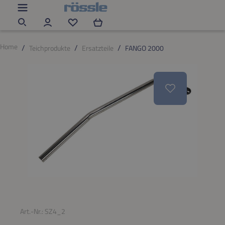
Zum Hauptinhalt springen
Du hast 0 Produkte auf dem Merkzettel
Home
Teichprodukte
Ersatzteile
FANGO 2000
Bildergalerie überspringen
Art.-Nr.:
SZ4_2