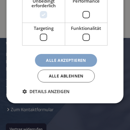
Unbedingt
Performance
erforderlich
PRODUKTINFORMATIONEN
Targeting
Funktionalität
VERWALTUNG UND KONTAKTDATEN
Rössle AG
ALLE AKZEPTIEREN
Pater-Hartmann-Straße 23
D-87616 Marktoberdorf
ALLE ABLEHNEN
Telefon:
+49 (0) 8342 - 70 59 5-0
Telefax:
+49 (0) 8342 - 70 59 5-70
DETAILS ANZEIGEN
E-Mail:
info@roessle.ag
Zum Kontaktformular
Vertrag widerrufen