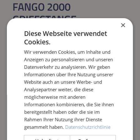
FANGO 2000
GRIFFSTANGE
×
Diese Webseite verwendet
Regulärer Preis:
36,21 €
Cookies.
Preise inkl. MwSt. zzgl. Versandkosten
Wir verwenden Cookies, um Inhalte und
Sofort verfügbar,
Lieferzeit: 1-3 Tage
Anzeigen zu personalisieren und unseren
Datenverkehr zu analysieren. Wir geben
Informationen über Ihre Nutzung unserer
Produkt Anzahl: Gib den gewünschten Wert e
IN DEN WARENKORB
Website auch an unsere Werbe- und
Analysepartner weiter, die diese
möglicherweise mit anderen
Frage zum Artikel
Informationen kombinieren, die Sie ihnen
bereitgestellt haben oder die sie im
Rahmen Ihrer Nutzung ihrer Dienste
gesammelt haben.
Datenschutzrichtlinie