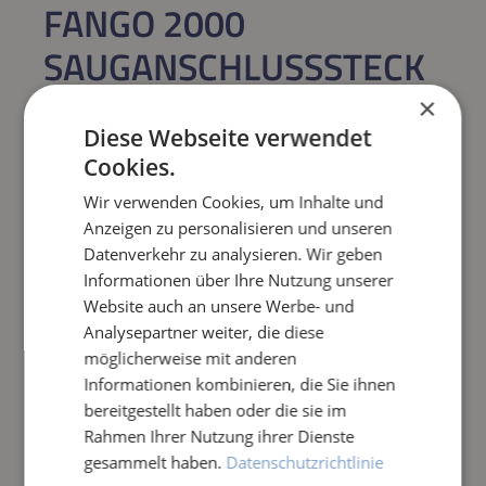
FANGO 2000
SAUGANSCHLUSSSTECK
ER, MÄNNLICH
×
Diese Webseite verwendet
Regulärer Preis:
19,90 €
Cookies.
Wir verwenden Cookies, um Inhalte und
Preise inkl. MwSt. zzgl. Versandkosten
Anzeigen zu personalisieren und unseren
Sofort verfügbar,
Lieferzeit: 1-3 Tage
Datenverkehr zu analysieren. Wir geben
Informationen über Ihre Nutzung unserer
Website auch an unsere Werbe- und
Produkt Anzahl: Gib den gewünschten Wert e
IN DEN WARENKORB
Analysepartner weiter, die diese
möglicherweise mit anderen
Frage zum Artikel
Informationen kombinieren, die Sie ihnen
bereitgestellt haben oder die sie im
Rahmen Ihrer Nutzung ihrer Dienste
gesammelt haben.
Datenschutzrichtlinie