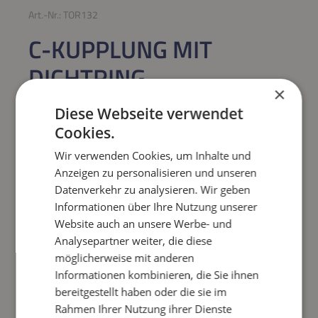
Art.-Nr.:
TOR132
C-KUPPLUNG MIT
DICHTRING
×
Regulärer Preis:
18,79 €
Diese Webseite verwendet
Cookies.
Preise inkl. MwSt. zzgl. Versandkosten
Wir verwenden Cookies, um Inhalte und
Sofort verfügbar,
Lieferzeit: 5-7 days
Anzeigen zu personalisieren und unseren
Datenverkehr zu analysieren. Wir geben
Informationen über Ihre Nutzung unserer
Produkt Anzahl: Gib den gewünschten Wert e
IN DEN WARENKORB
Website auch an unsere Werbe- und
Analysepartner weiter, die diese
Frage zum Artikel
möglicherweise mit anderen
Informationen kombinieren, die Sie ihnen
bereitgestellt haben oder die sie im
Rahmen Ihrer Nutzung ihrer Dienste