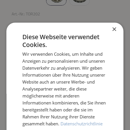
Art.-Nr.:
TOR202
TORPEDO ULTRA
×
SAUGTURBINE
Diese Webseite verwendet
Cookies.
Regulärer Preis:
219,00 €
Wir verwenden Cookies, um Inhalte und
Anzeigen zu personalisieren und unseren
Datenverkehr zu analysieren. Wir geben
Preise inkl. MwSt. zzgl. Versandkosten
Informationen über Ihre Nutzung unserer
Website auch an unsere Werbe- und
Produkt Anzahl: Gib den gewünschten Wert e
IN DEN WARENKORB
Analysepartner weiter, die diese
möglicherweise mit anderen
Frage zum Artikel
Informationen kombinieren, die Sie ihnen
bereitgestellt haben oder die sie im
Rahmen Ihrer Nutzung ihrer Dienste
gesammelt haben.
Datenschutzrichtlinie