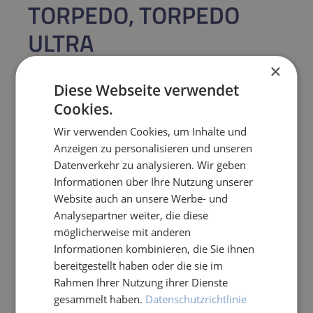
TORPEDO, TORPEDO
ULTRA
RESTENTLEERUNGSSCH
×
LAUCH
Diese Webseite verwendet
Cookies.
Regulärer Preis:
59,24 €
Wir verwenden Cookies, um Inhalte und
Anzeigen zu personalisieren und unseren
Datenverkehr zu analysieren. Wir geben
Preise inkl. MwSt. zzgl. Versandkosten
Informationen über Ihre Nutzung unserer
Website auch an unsere Werbe- und
Produkt Anzahl: Gib den gewünschten Wert e
IN DEN WARENKORB
Analysepartner weiter, die diese
möglicherweise mit anderen
Informationen kombinieren, die Sie ihnen
Frage zum Artikel
bereitgestellt haben oder die sie im
Rahmen Ihrer Nutzung ihrer Dienste
gesammelt haben.
Datenschutzrichtlinie