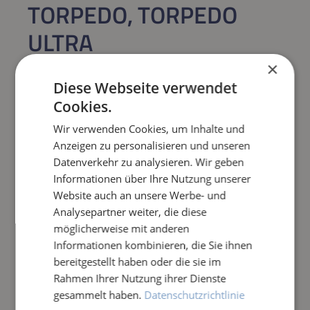
TORPEDO, TORPEDO
ULTRA
VERSCHLUSSKLAMMER
×
Diese Webseite verwendet
Regulärer Preis:
26,94 €
Cookies.
Wir verwenden Cookies, um Inhalte und
Preise inkl. MwSt. zzgl. Versandkosten
Anzeigen zu personalisieren und unseren
Sofort verfügbar,
Lieferzeit: 1-3 Tage
Datenverkehr zu analysieren. Wir geben
Informationen über Ihre Nutzung unserer
Website auch an unsere Werbe- und
Produkt Anzahl: Gib den gewünschten Wert e
IN DEN WARENKORB
Analysepartner weiter, die diese
möglicherweise mit anderen
Frage zum Artikel
Informationen kombinieren, die Sie ihnen
bereitgestellt haben oder die sie im
Rahmen Ihrer Nutzung ihrer Dienste
gesammelt haben.
Datenschutzrichtlinie