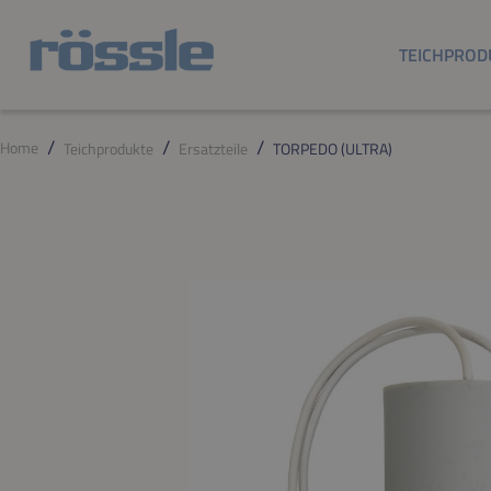
m Hauptinhalt springen
Zur Suche springen
Zur Hauptnavigation springen
TEICHPROD
Home
Teichprodukte
Ersatzteile
TORPEDO (ULTRA)
Bildergalerie überspringen