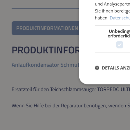
und Analysepartn
Sie ihnen bereitg
haben.
Datenschut
PRODUKTINFORMATIONEN
Unbeding
erforderlic
PRODUKTINFORMATIONEN
Anlaufkondensator Schmutzwasserpumpe T20
DETAILS ANZ
Ersatzteil für den Teichschlammsauger TORPEDO UL
Wenn Sie Hilfe bei der Reparatur benötigen, wenden S