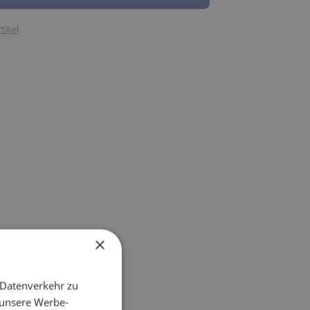
tikel
×
 Datenverkehr zu
 unsere Werbe-