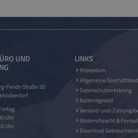
ÜRO UND
LINKS
UNG
Impressum
Allgemeine Geschäftsbe
rg-Fendt-Straße 50
Datenschutzerklärung
rktoberdorf
Batteriegesetz
reitag:
Versand-und-Zahlungsb
00 Uhr
Widerrufsrecht & Formul
45 Uhr
Download Gebrauchsanl