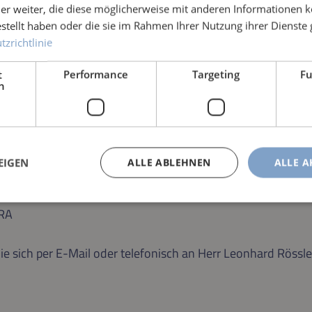
er weiter, die diese möglicherweise mit anderen Informationen k
estellt haben oder die sie im Rahmen Ihrer Nutzung ihrer Dienst
zrichtlinie
t
Performance
Targeting
Fu
h
0
EIGEN
ALLE ABLEHNEN
ALLE A
TRA
ie sich per E-Mail oder telefonisch an Herr Leonhard Röss