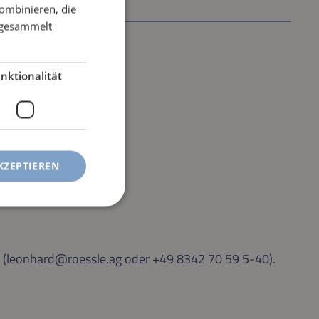
ombinieren, die
e gesammelt
nktionalität
KZEPTIEREN
le (leonhard@roessle.ag oder +49 8342 70 59 5-40).