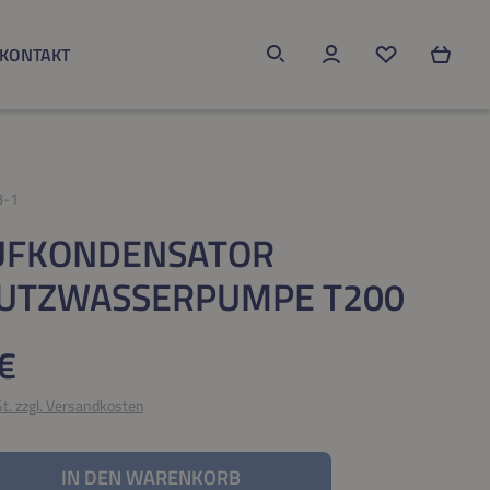
KONTAKT
Du hast 0 Produk
8-1
UFKONDENSATOR
UTZWASSERPUMPE T200
eis:
€
St. zzgl. Versandkosten
nzahl: Gib den gewünschten Wert ein oder be
IN DEN WARENKORB