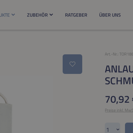
UKTE
ZUBEHÖR
RATGEBER
ÜBER UNS
Art.-Nr.:
TOR18
ANLA
SCHM
Regulärer Pr
70,92 
Preise inkl. Mw
Produkt A