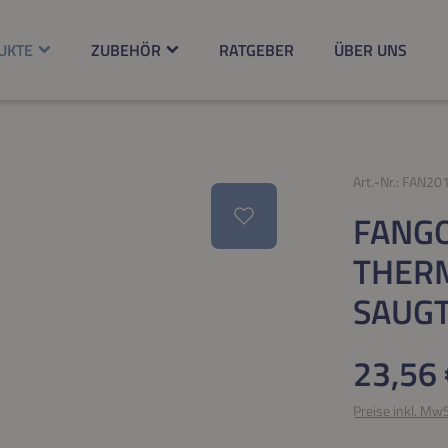
UKTE
ZUBEHÖR
RATGEBER
ÜBER UNS
Art.-Nr.:
FAN20
FANGO
THER
SAUG
Regulärer Pr
23,56 
Preise inkl. Mw