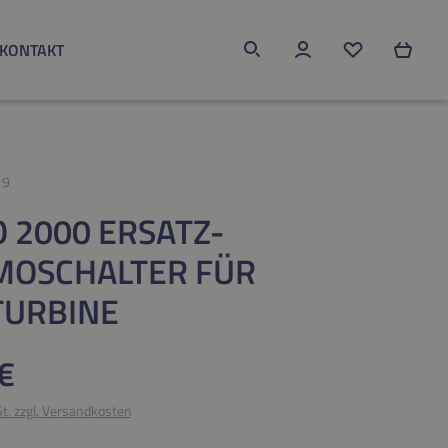
KONTAKT
Du hast 0 Produk
19
 2000 ERSATZ-
MOSCHALTER FÜR
TURBINE
eis:
€
St. zzgl. Versandkosten