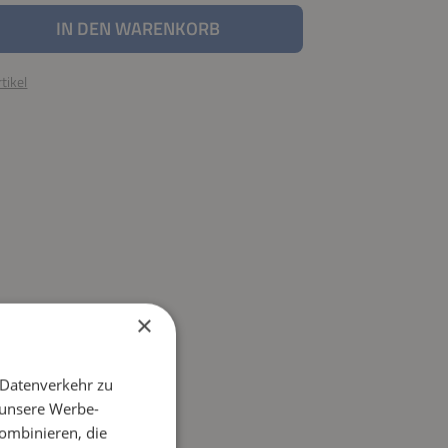
nzahl: Gib den gewünschten Wert ein oder be
IN DEN WARENKORB
tikel
×
 Datenverkehr zu
 unsere Werbe-
ombinieren, die