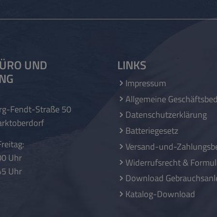
ÜRO UND
LINKS
UNG
Impressum
Allgemeine Geschäftsbe
rg-Fendt-Straße 50
Datenschutzerklärung
rktoberdorf
Batteriegesetz
reitag:
Versand-und-Zahlungsb
00 Uhr
Widerrufsrecht & Formul
45 Uhr
Download Gebrauchsanl
Katalog-Download