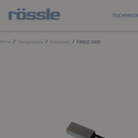
m Hauptinhalt springen
Zur Suche springen
Zur Hauptnavigation springen
TEICHPROD
Home
Teichprodukte
Ersatzteile
FANGO 2000
Bildergalerie überspringen