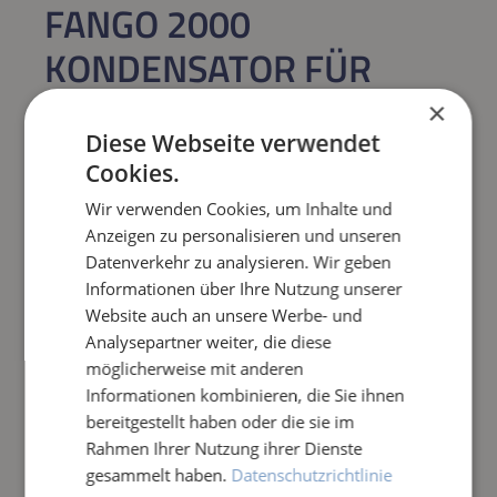
FANGO 2000
KONDENSATOR FÜR
SCHMUTZWASSERPUMP
×
E
Diese Webseite verwendet
Cookies.
Regulärer Preis:
32,73 €
Wir verwenden Cookies, um Inhalte und
Anzeigen zu personalisieren und unseren
Datenverkehr zu analysieren. Wir geben
Preise inkl. MwSt. zzgl. Versandkosten
Informationen über Ihre Nutzung unserer
Website auch an unsere Werbe- und
Produkt Anzahl: Gib den gewünschten Wert e
IN DEN WARENKORB
Analysepartner weiter, die diese
möglicherweise mit anderen
Informationen kombinieren, die Sie ihnen
Frage zum Artikel
bereitgestellt haben oder die sie im
Rahmen Ihrer Nutzung ihrer Dienste
gesammelt haben.
Datenschutzrichtlinie