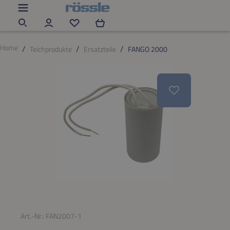
Zum Hauptinhalt springen
Du hast 0 Produkte auf dem Merkzettel
Home
Teichprodukte
Ersatzteile
FANGO 2000
Bildergalerie überspringen
Art.-Nr.:
FAN2007-1