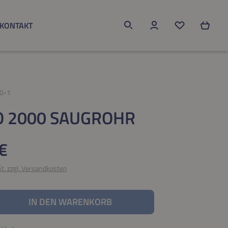
KONTAKT
Du hast 0 Produk
0-1
 2000 SAUGROHR
eis:
€
St. zzgl. Versandkosten
nzahl: Gib den gewünschten Wert ein oder be
IN DEN WARENKORB