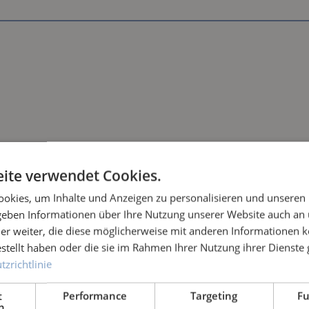
ite verwendet Cookies.
okies, um Inhalte und Anzeigen zu personalisieren und unseren
ses Wasser absaugen
 geben Informationen über Ihre Nutzung unserer Website auch an
er weiter, die diese möglicherweise mit anderen Informationen k
estellt haben oder die sie im Rahmen Ihrer Nutzung ihrer Dienst
dendüse erweitert den Einsatzbereich des Schlammsaugers
zrichtlinie
asser und andere Flüssigkeiten restlos absaugen - ideal b
t
Performance
Targeting
Fu
h