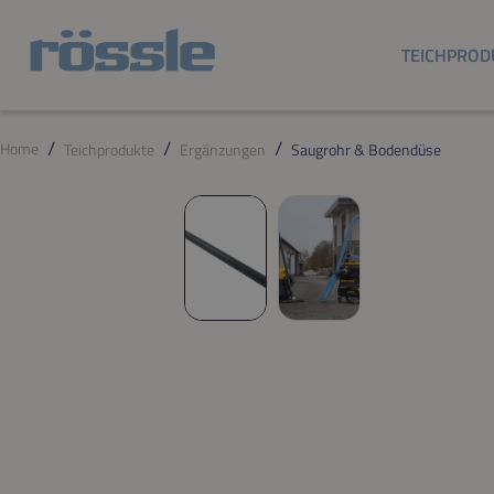
m Hauptinhalt springen
Zur Suche springen
Zur Hauptnavigation springen
TEICHPROD
Home
Teichprodukte
Ergänzungen
Saugrohr & Bodendüse
Bildergalerie überspringen