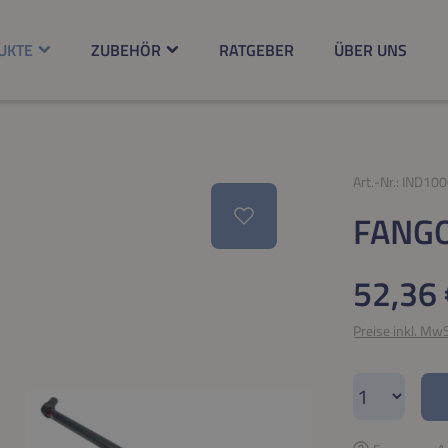
UKTE
ZUBEHÖR
RATGEBER
ÜBER UNS
Art.-Nr.:
IND100
FANGO
Regulärer Pr
52,36 
Preise inkl. Mw
Produkt A