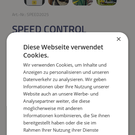
Art.-Nr.:
SPEED2025
SPEED CONTROL
SCHALTEREINHEIT 2025
×
Diese Webseite verwendet
Cookies.
Regulärer Preis:
159,00 €
Wir verwenden Cookies, um Inhalte und
Preise inkl. MwSt. zzgl. Versandkosten
Anzeigen zu personalisieren und unseren
Datenverkehr zu analysieren. Wir geben
Informationen über Ihre Nutzung unserer
Produkt Anzahl: Gib den gewünschten Wert e
IN DEN WARENKORB
Website auch an unsere Werbe- und
Analysepartner weiter, die diese
Frage zum Artikel
möglicherweise mit anderen
Informationen kombinieren, die Sie ihnen
bereitgestellt haben oder die sie im
Rahmen Ihrer Nutzung ihrer Dienste