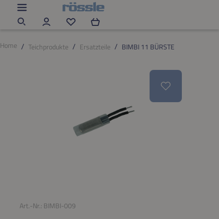
Zum Hauptinhalt springen
Du hast 0 Produkte auf dem Merkzettel
Home
Teichprodukte
Ersatzteile
BIMBI 11 BÜRSTE
Bildergalerie überspringen
Art.-Nr.:
BIMBI-009