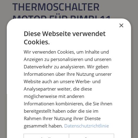
THERMOSCHALTER
MOTOR FÜR BIMBI 11
×
BÜRSTE
Diese Webseite verwendet
Cookies.
Regulärer Preis:
7,02 €
Wir verwenden Cookies, um Inhalte und
Anzeigen zu personalisieren und unseren
Preise inkl. MwSt. zzgl. Versandkosten
Datenverkehr zu analysieren. Wir geben
Informationen über Ihre Nutzung unserer
Produkt Anzahl: Gib den gewünschten Wert e
IN DEN WARENKORB
Website auch an unsere Werbe- und
Analysepartner weiter, die diese
möglicherweise mit anderen
Frage zum Artikel
Informationen kombinieren, die Sie ihnen
bereitgestellt haben oder die sie im
Rahmen Ihrer Nutzung ihrer Dienste
gesammelt haben.
Datenschutzrichtlinie