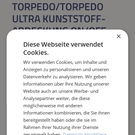
TORPEDO/TORPEDO
ULTRA KUNSTSTOFF-
ABDECKUNG ON/OFF
×
SCHALTER
Diese Webseite verwendet
Cookies.
Regulärer Preis:
19,99 €
Wir verwenden Cookies, um Inhalte und
Anzeigen zu personalisieren und unseren
Preise inkl. MwSt. zzgl. Versandkosten
Datenverkehr zu analysieren. Wir geben
Sofort verfügbar,
Lieferzeit: 1-3 Tage
Informationen über Ihre Nutzung unserer
Website auch an unsere Werbe- und
Analysepartner weiter, die diese
Produkt Anzahl: Gib den gewünschten Wert e
IN DEN WARENKORB
möglicherweise mit anderen
Informationen kombinieren, die Sie ihnen
Frage zum Artikel
bereitgestellt haben oder die sie im
Rahmen Ihrer Nutzung ihrer Dienste
gesammelt haben.
Datenschutzrichtlinie