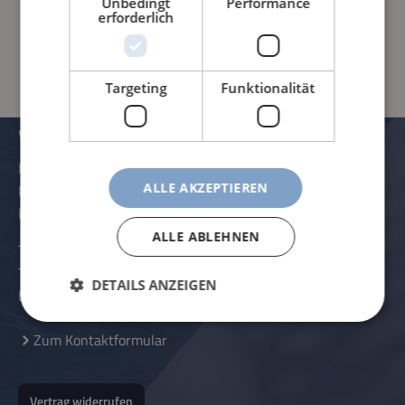
Unbedingt
Performance
erforderlich
PRODUKTINFORMATIONEN
Targeting
Funktionalität
VERWALTUNG UND KONTAKTDATEN
Rössle AG
ALLE AKZEPTIEREN
Pater-Hartmann-Straße 23
D-87616 Marktoberdorf
ALLE ABLEHNEN
Telefon:
+49 (0) 8342 - 70 59 5-0
Telefax:
+49 (0) 8342 - 70 59 5-70
DETAILS ANZEIGEN
E-Mail:
info@roessle.ag
Zum Kontaktformular
Vertrag widerrufen