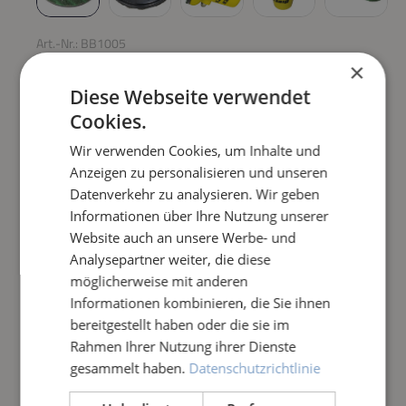
Art.-Nr.:
BB1005
×
CLEAR-PAD, GRÜN
Diese Webseite verwendet
Cookies.
Regulärer Preis:
99,90 €
Wir verwenden Cookies, um Inhalte und
Anzeigen zu personalisieren und unseren
Preise inkl. MwSt. zzgl. Versandkosten
Datenverkehr zu analysieren. Wir geben
Informationen über Ihre Nutzung unserer
Produkt Anzahl: Gib den gewünschten Wert e
IN DEN WARENKORB
Website auch an unsere Werbe- und
Analysepartner weiter, die diese
möglicherweise mit anderen
Frage zum Artikel
Informationen kombinieren, die Sie ihnen
bereitgestellt haben oder die sie im
Rahmen Ihrer Nutzung ihrer Dienste
gesammelt haben.
Datenschutzrichtlinie