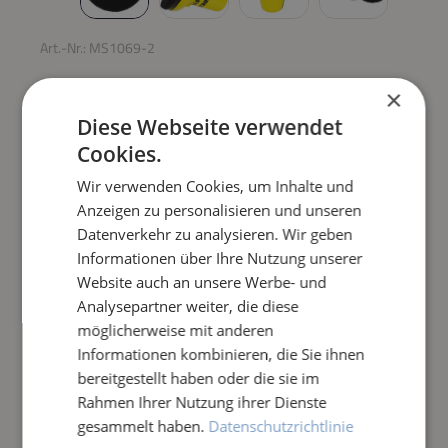
Art.-Nr.:
MS1069-2
REINIGUNGSPAD MAXI
×
SCHWARZ / EXTRA HART
Diese Webseite verwendet
Cookies.
Regulärer Preis:
10,50 €
Wir verwenden Cookies, um Inhalte und
Anzeigen zu personalisieren und unseren
Datenverkehr zu analysieren. Wir geben
Preise inkl. MwSt. zzgl. Versandkosten
Informationen über Ihre Nutzung unserer
Website auch an unsere Werbe- und
Produkt Anzahl: Gib den gewünschten Wert e
IN DEN WARENKORB
Analysepartner weiter, die diese
möglicherweise mit anderen
Frage zum Artikel
Informationen kombinieren, die Sie ihnen
bereitgestellt haben oder die sie im
Rahmen Ihrer Nutzung ihrer Dienste
gesammelt haben.
Datenschutzrichtlinie