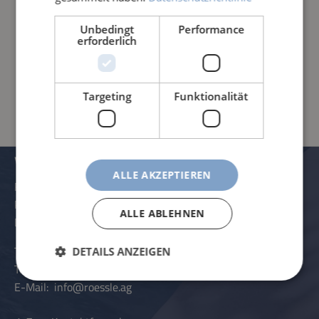
Unbedingt
Performance
erforderlich
PRODUKTINFORMATIONEN
Targeting
Funktionalität
VERWALTUNG UND KONTAKTDATEN
ALLE AKZEPTIEREN
Rössle AG
Pater-Hartmann-Straße 23
ALLE ABLEHNEN
D-87616 Marktoberdorf
Telefon:
+49 (0) 8342 - 70 59 5-0
DETAILS ANZEIGEN
Telefax:
+49 (0) 8342 - 70 59 5-70
E-Mail:
info@roessle.ag