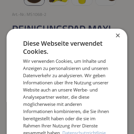
Art.-Nr.:
MS1068-2
REINIGUNGSPAD MAXI
×
BRAUN / EXTRA HART
Diese Webseite verwendet
Cookies.
Regulärer Preis:
10,50 €
Wir verwenden Cookies, um Inhalte und
Anzeigen zu personalisieren und unseren
Preise inkl. MwSt. zzgl. Versandkosten
Datenverkehr zu analysieren. Wir geben
Sofort verfügbar,
Lieferzeit: 1-3 Tage
Informationen über Ihre Nutzung unserer
Website auch an unsere Werbe- und
Produkt Anzahl: Gib den gewünschten Wert e
Analysepartner weiter, die diese
IN DEN WARENKORB
möglicherweise mit anderen
Informationen kombinieren, die Sie ihnen
Frage zum Artikel
bereitgestellt haben oder die sie im
Rahmen Ihrer Nutzung ihrer Dienste
gesammelt haben.
Datenschutzrichtlinie