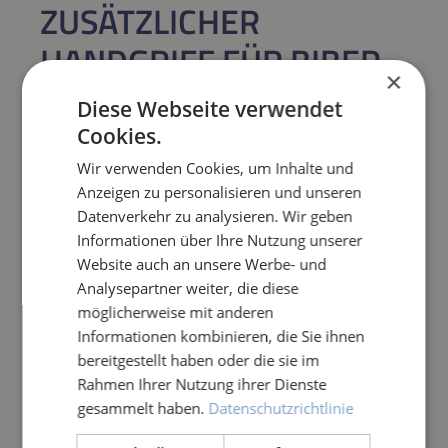
ZUSÄTZLICHER
HANDGRIFF FÜR BIBER
×
UND BISAM
Diese Webseite verwendet
Cookies.
Regulärer Preis:
59,26 €
Wir verwenden Cookies, um Inhalte und
Anzeigen zu personalisieren und unseren
Preise inkl. MwSt. zzgl. Versandkosten
Datenverkehr zu analysieren. Wir geben
Informationen über Ihre Nutzung unserer
Produkt Anzahl: Gib den gewünschten Wert e
IN DEN WARENKORB
Website auch an unsere Werbe- und
Analysepartner weiter, die diese
möglicherweise mit anderen
Frage zum Artikel
Informationen kombinieren, die Sie ihnen
bereitgestellt haben oder die sie im
Rahmen Ihrer Nutzung ihrer Dienste
gesammelt haben.
Datenschutzrichtlinie