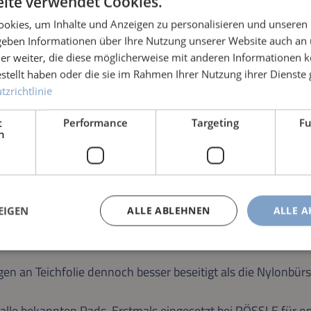
ite verwendet Cookies.
okies, um Inhalte und Anzeigen zu personalisieren und unseren
 geben Informationen über Ihre Nutzung unserer Website auch an
er weiter, die diese möglicherweise mit anderen Informationen k
estellt haben oder die sie im Rahmen Ihrer Nutzung ihrer Dienst
zrichtlinie
t
Performance
Targeting
Fu
h
schen von abgenutzten Bürstengewebe des Clear-Pad-Pro, g
EIGEN
ALLE ABLEHNEN
ALLE A
gen an Teichfolie dennoch besser beseitigt als die Nylonbürs
ls alle bekannten Pads. Erstmals eingesetzt bei RÖSSLE für 