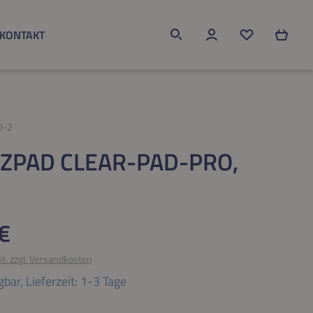
KONTAKT
Du hast 0 Produk
0-2
ZPAD CLEAR-PAD-PRO,
eis:
€
St. zzgl. Versandkosten
gbar,
Lieferzeit: 1-3 Tage