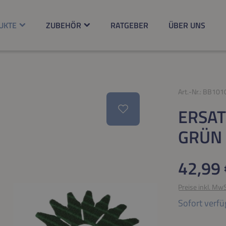
UKTE
ZUBEHÖR
RATGEBER
ÜBER UNS
Art.-Nr.:
BB101
ERSAT
GRÜN
Regulärer Pr
42,99 
Preise inkl. Mw
Sofort verfü