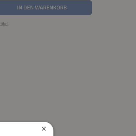
nzahl: Gib den gewünschten Wert ein oder be
IN DEN WARENKORB
tikel
×