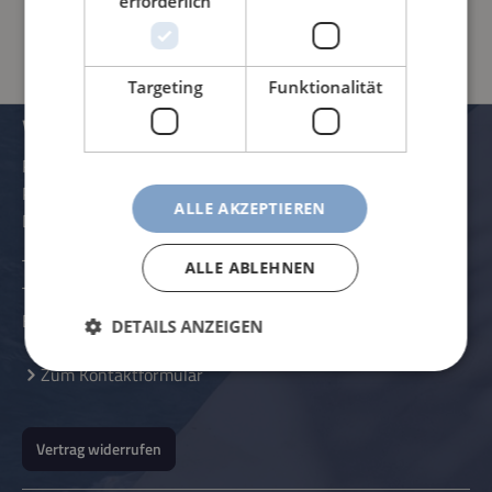
erforderlich
Targeting
Funktionalität
VERWALTUNG UND KONTAKTDATEN
Rössle AG
Pater-Hartmann-Straße 23
ALLE AKZEPTIEREN
D-87616 Marktoberdorf
Telefon:
+49 (0) 8342 - 70 59 5-0
ALLE ABLEHNEN
Telefax:
+49 (0) 8342 - 70 59 5-70
E-Mail:
info@roessle.ag
DETAILS ANZEIGEN
Zum Kontaktformular
Vertrag widerrufen