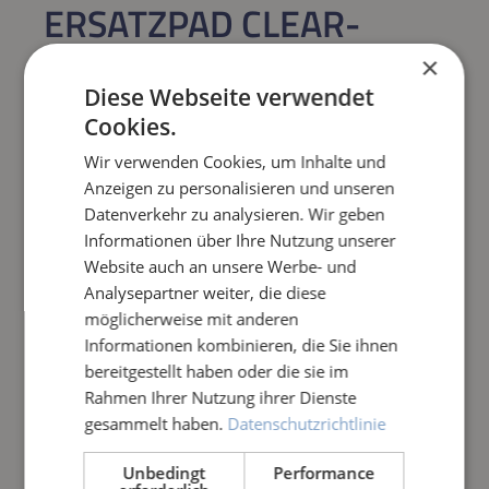
ERSATZPAD CLEAR-
DRUM, GRÜN
×
Diese Webseite verwendet
Regulärer Preis:
89,00 €
Cookies.
Wir verwenden Cookies, um Inhalte und
Preise inkl. MwSt. zzgl. Versandkosten
Anzeigen zu personalisieren und unseren
Datenverkehr zu analysieren. Wir geben
Produkt Anzahl: Gib den gewünschten Wert e
Informationen über Ihre Nutzung unserer
IN DEN WARENKORB
Website auch an unsere Werbe- und
Analysepartner weiter, die diese
Frage zum Artikel
möglicherweise mit anderen
Informationen kombinieren, die Sie ihnen
bereitgestellt haben oder die sie im
Rahmen Ihrer Nutzung ihrer Dienste
gesammelt haben.
Datenschutzrichtlinie
Unbedingt
Performance
PRODUKTINFORMATIONEN