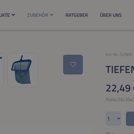
UKTE
ZUBEHÖR
RATGEBER
ÜBER UNS
Art.-Nr.:
SZ800
TIEFE
Regulärer Pr
22,49 
Preise inkl. Mw
Produkt A