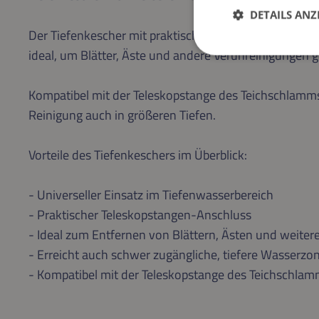
DETAILS ANZ
Der Tiefenkescher mit praktischem Teleskopstangen-An
ideal, um Blätter, Äste und andere Verunreinigungen 
Kompatibel mit der Teleskopstange des Teichschlammsa
Reinigung auch in größeren Tiefen.
Vorteile des Tiefenkeschers im Überblick:
- Universeller Einsatz im Tiefenwasserbereich
- Praktischer Teleskopstangen-Anschluss
- Ideal zum Entfernen von Blättern, Ästen und weite
- Erreicht auch schwer zugängliche, tiefere Wasserzo
- Kompatibel mit der Teleskopstange des Teichschl