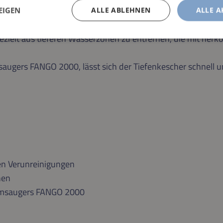
EIGEN
ALLE ABLEHNEN
ALLE A
schluss wurde für den universellen Keschereinsatz im Tiefe
gezielt aus tieferen Wasserzonen zu entfernen, die mit her
ugers FANGO 2000, lässt sich der Tiefenkescher schnell un
ren Verunreinigungen
nen
ammsaugers FANGO 2000