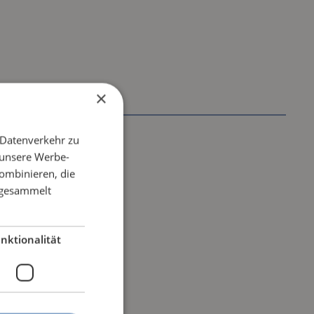
×
 Datenverkehr zu
 unsere Werbe-
ombinieren, die
e gesammelt
nktionalität