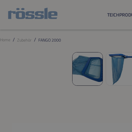
m Hauptinhalt springen
Zur Suche springen
Zur Hauptnavigation springen
TEICHPROD
Home
Zubehör
FANGO 2000
Bildergalerie überspringen