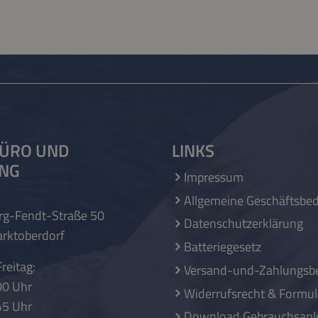
ÜRO UND
LINKS
UNG
Impressum
Allgemeine Geschäftsbe
rg-Fendt-Straße 50
Datenschutzerklärung
rktoberdorf
Batteriegesetz
reitag:
Versand-und-Zahlungsb
00 Uhr
Widerrufsrecht & Formul
45 Uhr
Download Gebrauchsanl