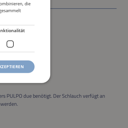
ombinieren, die
e gesammelt
nktionalität
KZEPTIEREN
rs PULPO due benötigt. Der Schlauch verfügt an
 werden.