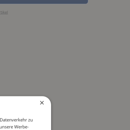
tikel
×
 Datenverkehr zu
 unsere Werbe-