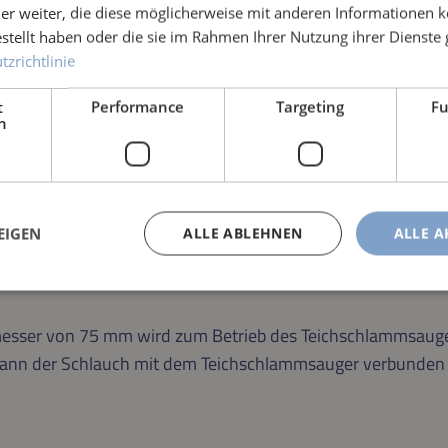
er weiter, die diese möglicherweise mit anderen Informationen k
estellt haben oder die sie im Rahmen Ihrer Nutzung ihrer Dienst
zrichtlinie
t
Performance
Targeting
Fu
h
plung
EIGEN
ALLE ABLEHNEN
ALLE A
esser von 75 mm wird zum Betrieb des Teichschlammsauge
kann der Schlauch mit dem Teichschlammsauger verbunden