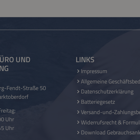
ÜRO UND
LINKS
UNG
Impressum
Allgemeine Geschäftsbe
rg-Fendt-Straße 50
Datenschutzerklärung
rktoberdorf
Batteriegesetz
reitag:
Versand-und-Zahlungsb
00 Uhr
Widerrufsrecht & Formul
45 Uhr
Download Gebrauchsanl