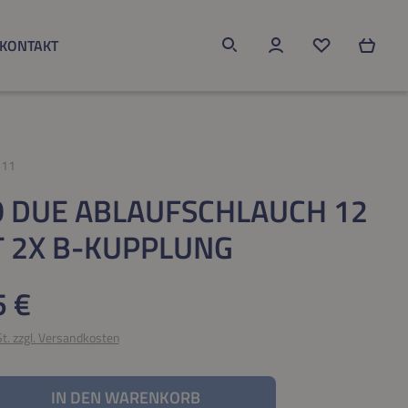
KONTAKT
Du hast 0 Produk
-11
 DUE ABLAUFSCHLAUCH 12
T 2X B-KUPPLUNG
eis:
5 €
St. zzgl. Versandkosten
nzahl: Gib den gewünschten Wert ein oder be
IN DEN WARENKORB