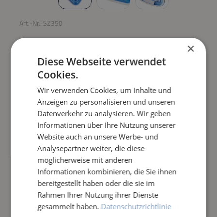
Art.-Nr.:
SZ350
DREIECKBODENABSAUG
×
BÜRSTE TORPEDO
Diese Webseite verwendet
Cookies.
Regulärer Preis:
69,00 €
Wir verwenden Cookies, um Inhalte und
Anzeigen zu personalisieren und unseren
Datenverkehr zu analysieren. Wir geben
Preise inkl. MwSt. zzgl. Versandkosten
Informationen über Ihre Nutzung unserer
Website auch an unsere Werbe- und
Produkt Anzahl: Gib den gewünschten Wert e
IN DEN WARENKORB
Analysepartner weiter, die diese
möglicherweise mit anderen
Frage zum Artikel
Informationen kombinieren, die Sie ihnen
bereitgestellt haben oder die sie im
Rahmen Ihrer Nutzung ihrer Dienste
gesammelt haben.
Datenschutzrichtlinie