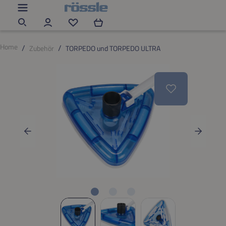
Zum Hauptinhalt springen
Du hast 0 Produkte auf dem Merkzettel
Home
Zubehör
TORPEDO und TORPEDO ULTRA
Bildergalerie überspringen