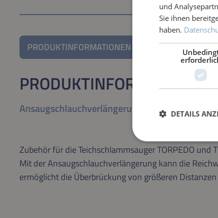
und Analysepartn
Sie ihnen bereitg
haben.
Datenschut
PRODUKTINFORMATIONEN
Unbeding
erforderlic
PRODUKTINFORMATIONEN
Ansaugschlauchverlängerung, 12 m, ø 50 mm
DETAILS ANZ
Zubehör für die Teichschlammsauger TORPEDO und
Mit der Ansaugschlauchverlängerung kann die Reic
ermöglicht die Überbrückung von größeren Distanz