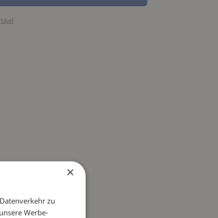
tikel
×
 Datenverkehr zu
 unsere Werbe-