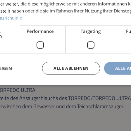
er weiter, die diese möglicherweise mit anderen Informationen k
estellt haben oder die sie im Rahmen Ihrer Nutzung ihrer Dienst
zrichtlinie
t
Performance
Targeting
Fu
h
EIGEN
ALLE ABLEHNEN
ALLE A
 TORPEDO ULTRA
hweite des Ansaugschlauchs des TORPEDO/TORPEDO ULTRA 
en zwischen dem Gewässer und dem Teichschlammsauger.