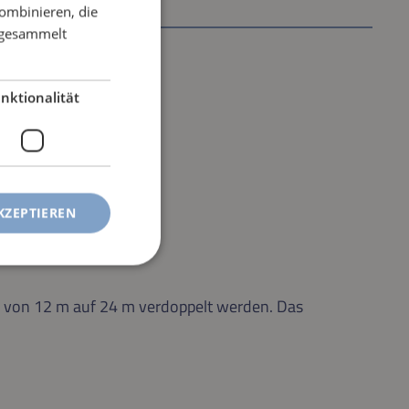
ombinieren, die
e gesammelt
nktionalität
KZEPTIEREN
von 12 m auf 24 m verdoppelt werden. Das