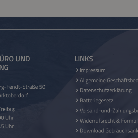
ÜRO UND
LINKS
UNG
Impressum
Allgemeine Geschäftsbe
rg-Fendt-Straße 50
Datenschutzerklärung
rktoberdorf
Batteriegesetz
reitag:
Versand-und-Zahlungsb
00 Uhr
Widerrufsrecht & Formul
45 Uhr
Download Gebrauchsanl