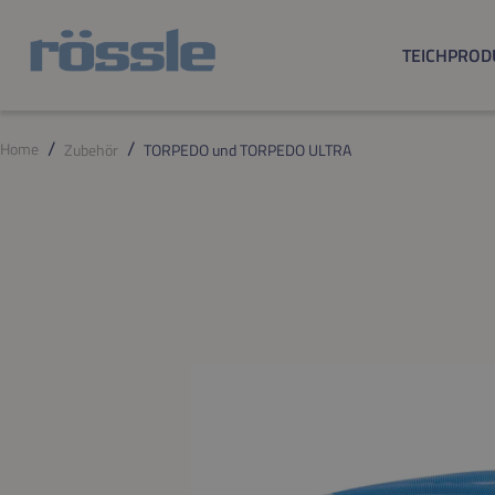
m Hauptinhalt springen
Zur Suche springen
Zur Hauptnavigation springen
TEICHPROD
Home
Zubehör
TORPEDO und TORPEDO ULTRA
Bildergalerie überspringen