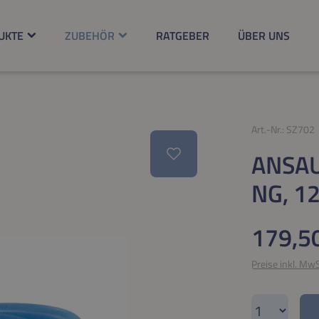
UKTE
ZUBEHÖR
RATGEBER
ÜBER UNS
Art.-Nr.:
SZ702
ANSA
NG, 1
Regulärer Pr
179,5
Preise inkl. Mw
Produkt A