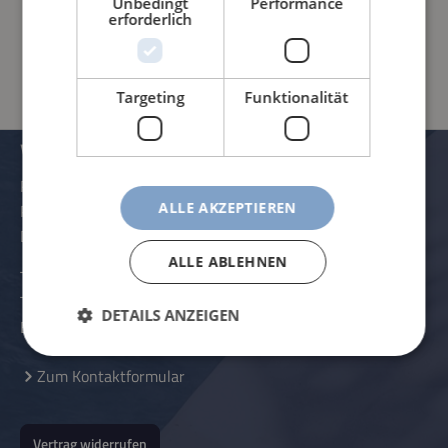
Unbedingt
Performance
erforderlich
PRODUKTINFORMATIONEN
Targeting
Funktionalität
VERWALTUNG UND KONTAKTDATEN
Rössle AG
ALLE AKZEPTIEREN
Pater-Hartmann-Straße 23
D-87616 Marktoberdorf
ALLE ABLEHNEN
Telefon:
+49 (0) 8342 - 70 59 5-0
Telefax:
+49 (0) 8342 - 70 59 5-70
DETAILS ANZEIGEN
E-Mail:
info@roessle.ag
Zum Kontaktformular
Vertrag widerrufen