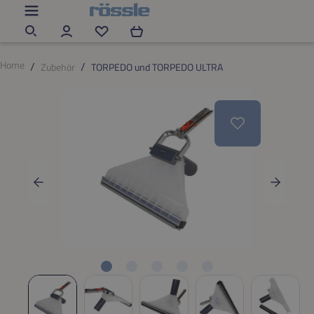
Zum Hauptinhalt springen
Du hast 0 Produkte auf dem Merkzettel
Home
Zubehör
TORPEDO und TORPEDO ULTRA
Bildergalerie überspringen