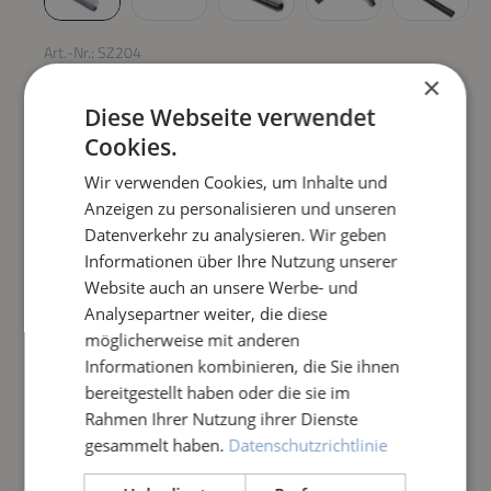
Art.-Nr.:
SZ204
×
MULMDÜSE TORPEDO
Diese Webseite verwendet
Cookies.
Regulärer Preis:
99,90 €
Wir verwenden Cookies, um Inhalte und
Anzeigen zu personalisieren und unseren
Preise inkl. MwSt. zzgl. Versandkosten
Datenverkehr zu analysieren. Wir geben
Informationen über Ihre Nutzung unserer
Produkt Anzahl: Gib den gewünschten Wert e
IN DEN WARENKORB
Website auch an unsere Werbe- und
Analysepartner weiter, die diese
möglicherweise mit anderen
Frage zum Artikel
Informationen kombinieren, die Sie ihnen
bereitgestellt haben oder die sie im
Rahmen Ihrer Nutzung ihrer Dienste
gesammelt haben.
Datenschutzrichtlinie