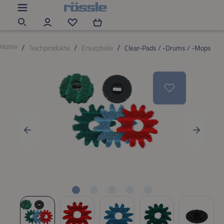
Zum Hauptinhalt springen
Du hast 0 Produkte auf dem Merkzettel
Home
Teichprodukte
Ersatzteile
Clear-Pads / -Drums / -Mops
Bildergalerie überspringen