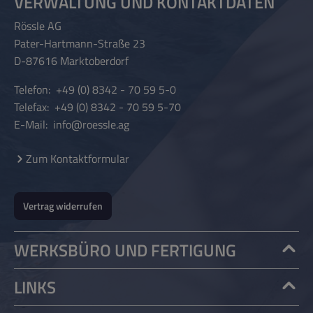
VERWALTUNG UND KONTAKTDATEN
SO
ME
HA
BÜ
BIM
für
BIM
Rössle AG
FT
DIU
RT
RS
BI 11
BIM
BI 11
Pater-Hartmann-Straße 23
FÜ
M
FÜ
TE
Bürs
BI 11
Bürs
D-87616 Marktoberdorf
R
FÜ
R
te
Bürs
te
Telefon:
BI
+49 (0) 8342 - 70 59 5-0
R
BI
te
Telefax:
+49 (0) 8342 - 70 59 5-70
MB
BI
MB
E-Mail:
info@roessle.ag
I 11
MB
I 11
BÜ
I 11
BÜ
Zum Kontaktformular
RS
BÜ
RS
TE
RS
TE
Vertrag widerrufen
TE
WERKSBÜRO UND FERTIGUNG
LINKS