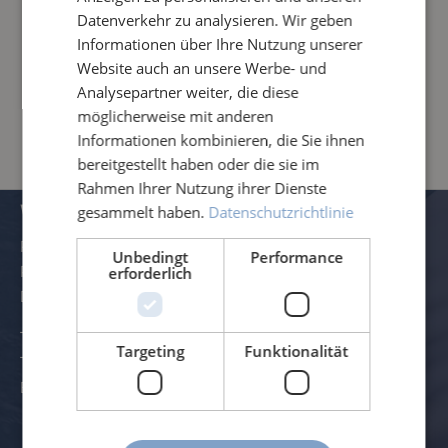
Datenverkehr zu analysieren. Wir geben
Rufen sie uns an oder mailen Sie uns für weitere
Informationen über Ihre Nutzung unserer
Informationen, Ersatzeile oder andere Anliegen.
Website auch an unsere Werbe- und
info@roessle.ag
Analysepartner weiter, die diese
möglicherweise mit anderen
+49 (0) 8342 – 70 59 5 – 0
Informationen kombinieren, die Sie ihnen
bereitgestellt haben oder die sie im
Rahmen Ihrer Nutzung ihrer Dienste
VERWALTUNG UND KONTAKTDATEN
gesammelt haben.
Datenschutzrichtlinie
Rössle AG
Unbedingt
Performance
Pater-Hartmann-Straße 23
erforderlich
D-87616 Marktoberdorf
Telefon:
+49 (0) 8342 - 70 59 5-0
Targeting
Funktionalität
Telefax:
+49 (0) 8342 - 70 59 5-70
E-Mail:
info@roessle.ag
Zum Kontaktformular