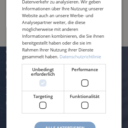
Rufen sie uns an oder mailen Sie uns für weitere
Datenverkehr zu analysieren. Wir geben
Informationen, Ersatzeile oder andere Anliegen.
Informationen über Ihre Nutzung unserer
Website auch an unsere Werbe- und
info@roessle.ag
Analysepartner weiter, die diese
+49 (0) 8342 – 70 59 5 – 0
möglicherweise mit anderen
Informationen kombinieren, die Sie ihnen
bereitgestellt haben oder die sie im
Rahmen Ihrer Nutzung ihrer Dienste
VERWALTUNG UND KONTAKTDATEN
gesammelt haben.
Datenschutzrichtlinie
Rössle AG
Pater-Hartmann-Straße 23
Unbedingt
Performance
erforderlich
D-87616 Marktoberdorf
Telefon:
+49 (0) 8342 - 70 59 5-0
Telefax:
+49 (0) 8342 - 70 59 5-70
Targeting
Funktionalität
E-Mail:
info@roessle.ag
Zum Kontaktformular
ALLE AKZEPTIEREN