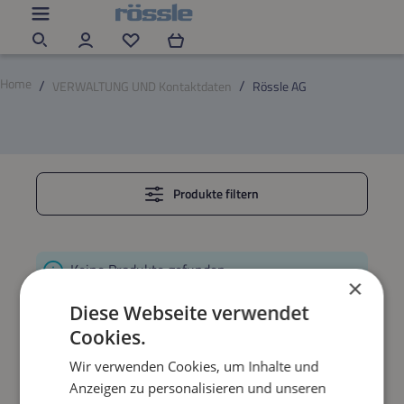
Zum Hauptinhalt springen
Du hast 0 Produkte auf dem Merkzettel
Home
VERWALTUNG UND Kontaktdaten
Rössle AG
Produkte filtern
Keine Produkte gefunden.
×
Diese Webseite verwendet
Cookies.
Wir verwenden Cookies, um Inhalte und
KONTAKTIEREN SIE UNS
Anzeigen zu personalisieren und unseren